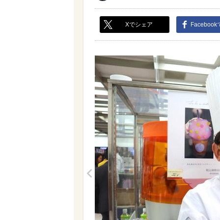
Xでシェア
Faceboo
<