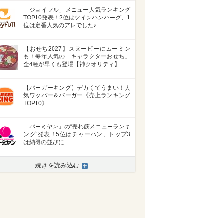
「ジョイフル」メニュー人気ランキング
TOP10発表！2位はツインハンバーグ、1
位は定番人気のアレでした♪
【おせち2027】スヌーピーにムーミン
も！毎年人気の「キャラクターおせち」
全4種が早くも登場【神クオリティ】
【バーガーキング】デカくてうまい！人
気ワッパー＆バーガー《売上ランキング
TOP10》
「バーミヤン」の“売れ筋メニューランキ
ング”発表！5位はチャーハン、トップ3
は納得の並びに
続きを読み込む
>