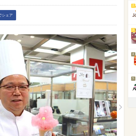
2
kでシェア
3
4
5