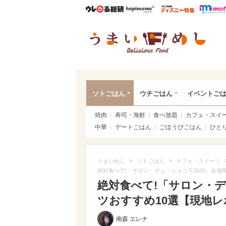
ウレぴあ総研
ハピママ*
ウレぴあ
うま
ソトごはん
ウチごはん
イベントご
焼肉
寿司・海鮮
食べ放題
カフェ・スイ
中華
デートごはん
ごほうびごはん
ひと
>
>
うまいめし
ソトごはん
カフェ・スイーツ
絶対食べて!「サロン・デュ・ショコラ2020」会場
絶対食べて!「サロン・デ
ツおすすめ10選【現地レポ
南森 エレナ