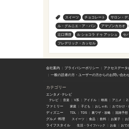
>
スイーツ
チョコレート
サロン・デ
ル・グルニエ・ア・パン
アマゾンカカオ
辻口博啓
ル ショコラ ドゥ アッシュ
セ
フレデリック・カッセル
会社案内
プライバシーポリシー
アクセスデータ
一般の読者の方・ユーザーの方からのお問い合わ
カテゴリー
エンタメ･テレビ
テレビ
音楽
V系
アイドル
映画
アニメ
2
ファミリー
家庭
子ども
おしゃれ
おでかけ・
ディズニー
TDL
TDS
裏ワザ・攻略
混雑予想
グルメ･料理
スイーツ
食品
飲料
お菓子
お
ライフスタイル
生活・ライフハック
お金
おで