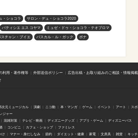
ュ・ショコラ
サロン・デュ・ショコラ2020
パティシエ エス コヤマ
ミュゼ・ドゥ・ショコラ・テオブロマ
バスチャン・ブイエ
パスカル・ル・ガック
ボナ
の利用・著作権等
外部送信ポリシー
広告出稿・お取り組みのご相談・情報掲載
せ
.5次元ミュージカル
演劇
ニコ動
本・マンガ
ゲーム
イベント
アート
スポ
レジャー
混雑対策
テレビ・映画
ディズニーグッズ
アプリ・ゲーム
ディズニーパス
酒
コンビニ
カフェ・ショップ
ファミレス
かけ
マナー・身だしなみ
節約
ダイエット・健康
家電
文房具
雑貨
キッチ