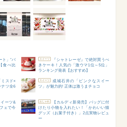
ート」“バ
『シャトレーゼ』で絶対買うべ
スイーツ
【食べ比
きケーキ！人気の「激ウマ1位～5位」
ランキング発表【おすすめ】
ミスド×
成城石井の「ピンクなスイー
スイーツ
ナツ全6
ツ」が魅力的! 正体は激うまチョコ
イーツ&
【カルディ新発売】バッグに付
おしゃれ
ッフェで今
けたり小物を入れたい！「かわいい猫
グッズ（お菓子付き）」2点実物レビュ
ー