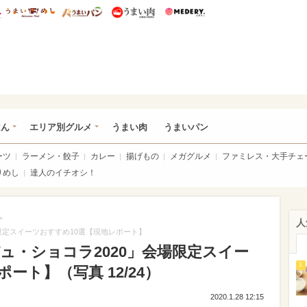
総研 ディズニー特集
mimot.
うまいめし
うまいパン
うまい肉
Medery.
いめし
はん
エリア別グルメ
うまい肉
うまいパン
ーツ
ラーメン・餃子
カレー
揚げもの
メガグルメ
ファミレス・大手チェ
りめし
達人のイチオシ！
>
人
限定スイーツおすすめ10選【現地レポート】
ュ・ショコラ2020」会場限定スイー
1
ート】（写真 12/24）
2020.1.28 12:15