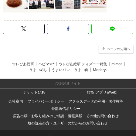
ページの先頭へ
ウレぴあ総研
|
ハピママ*
|
ウレぴあ総研 ディズニー特集
|
mimot.
|
うまいめし
|
うまいパン
|
うまい肉
|
Medery.
ぴあ関連サイト
チケットぴあ
ぴあ(アプリ&Web)
会社案内
プライバシーポリシー
アクセスデータの利用・著作権等
外部送信ポリシー
広告出稿・お取り組みのご相談・情報掲載・その他お問い合わせ
一般の読者の方・ユーザーの方からのお問い合わせ