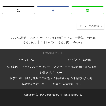
ページの先頭へ
ウレぴあ総研
|
ハピママ*
|
ウレぴあ総研 ディズニー特集
|
mimot.
|
うまいめし
|
うまいパン
|
うまい肉
|
Medery.
ぴあ関連サイト
チケットぴあ
ぴあ(アプリ&Web)
会社案内
プライバシーポリシー
アクセスデータの利用・著作権等
外部送信ポリシー
広告出稿・お取り組みのご相談・情報掲載・その他お問い合わせ
一般の読者の方・ユーザーの方からのお問い合わせ
Copyright (C) PIA Corporation. All Rights Reserved.