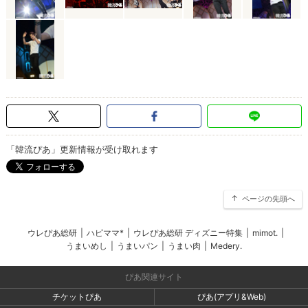
「韓流ぴあ」更新情報が受け取れます
ページの先頭へ
ウレぴあ総研
|
ハピママ*
|
ウレぴあ総研 ディズニー特集
|
mimot.
|
うまいめし
|
うまいパン
|
うまい肉
|
Medery.
ぴあ関連サイト
チケットぴあ
ぴあ(アプリ&Web)