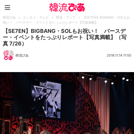
韓流ぴあ
韓流ぴあ
>
エンタメ・テレビ
>
韓流・アジア
>
【SE7EN】BIGBANG・SOLもお
祝い！ バースデー・イベントをたっぷりレポート【写真満載】
【SE7EN】BIGBANG・SOLもお祝い！ バースデ
ー・イベントをたっぷりレポート【写真満載】（写
真 7/26）
韓流ぴあ
2016.11.14 11:50