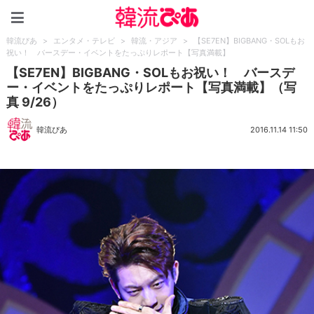
韓流ぴあ
韓流ぴあ
>
エンタメ・テレビ
>
韓流・アジア
>
【SE7EN】BIGBANG・SOLもお
祝い！ バースデー・イベントをたっぷりレポート【写真満載】
【SE7EN】BIGBANG・SOLもお祝い！ バースデ
ー・イベントをたっぷりレポート【写真満載】（写
真 9/26）
韓流ぴあ
2016.11.14 11:50