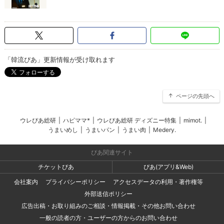
「韓流ぴあ」更新情報が受け取れます
ページの先頭へ
ウレぴあ総研
|
ハピママ*
|
ウレぴあ総研 ディズニー特集
|
mimot.
|
うまいめし
|
うまいパン
|
うまい肉
|
Medery.
ぴあ関連サイト
チケットぴあ
ぴあ(アプリ&Web)
会社案内
プライバシーポリシー
アクセスデータの利用・著作権等
外部送信ポリシー
広告出稿・お取り組みのご相談・情報掲載・その他お問い合わせ
一般の読者の方・ユーザーの方からのお問い合わせ