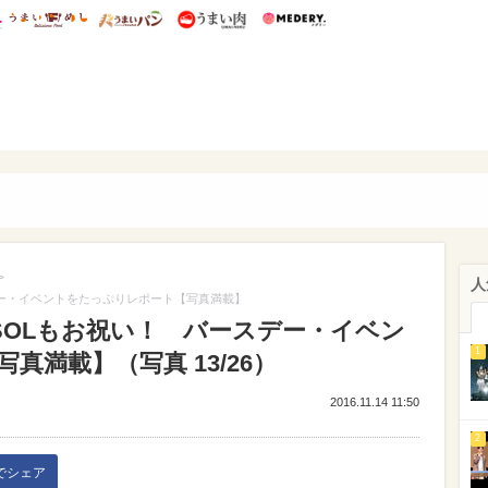
総研 ディズニー特集
mimot.
うまいめし
うまいパン
うまい肉
Medery.
ぴあ
>
人
ースデー・イベントをたっぷりレポート【写真満載】
G・SOLもお祝い！ バースデー・イベン
1
満載】（写真 13/26）
2016.11.14 11:50
2
kでシェア