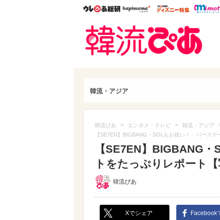
ウレぴあ総研
ハピママ*
ウレぴあ
韓流
韓流・アジア
>
>
韓流ぴあ
エンタメ・テレビ
韓流・アジア
【SE7EN】BIGBANG・SOLもお祝い！ バ
【SE7EN】BIGBAN
トをたっぷりレポート【写真
韓流ぴあ
Xでシェア
Faceboo