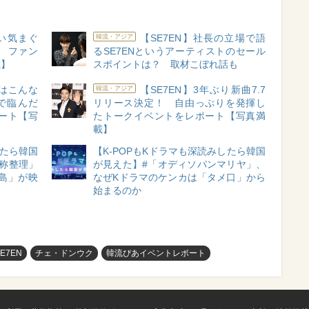
いい気まぐ
【SE7EN】社長の立場で語
韓流・アジア
 ファン
るSE7ENというアーティストのセール
載】
スポイントは？ 取材こぼれ話も
もはこんな
【SE7EN】3年ぶり新曲7.7
韓流・アジア
で臨んだ
リリース決定！ 自由っぷりを発揮し
ポート【写
たトークイベントをレポート【写真満
載】
したら韓国
【K-POPもKドラマも深読みしたら韓国
称整理」
が見えた】#「オディソパンマリヤ」、
島」が映
なぜKドラマのケンカは「タメ口」から
始まるのか
E7EN
チェ・ドンウク
韓流ぴあイベントレポート