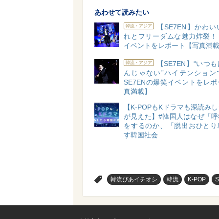
あわせて読みたい
【SE7EN】かわ
韓流・アジア
れとフリーダムな魅力炸裂！
イベントをレポート【写真満
【SE7EN】“いつ
韓流・アジア
んじゃない”ハイテンション
SE7ENの爆笑イベントをレ
真満載】
【K-POPもKドラマも深読み
が見えた】#韓国人はなぜ「呼
をするのか、「脱出おひとり
す韓国社会
>
韓流ぴあイチオシ
韓流
K-POP
S