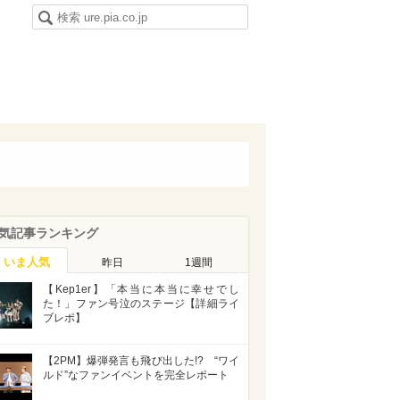
気記事ランキング
いま人気
昨日
1週間
【Kep1er】「本当に本当に幸せでし
た！」ファン号泣のステージ【詳細ライ
ブレポ】
【2PM】爆弾発言も飛び出した!? “ワイ
ルド”なファンイベントを完全レポート