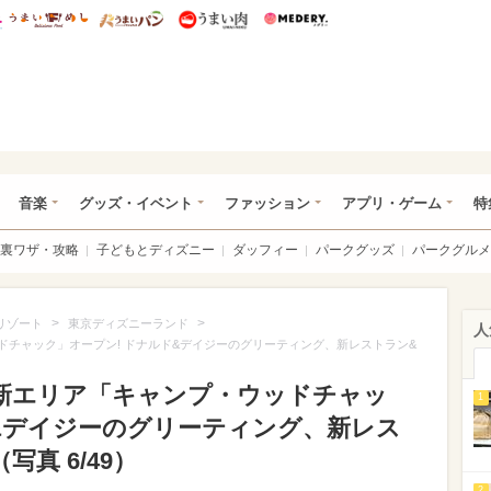
総研 ディズニー特集
mimot.
うまいめし
うまいパン
うまい肉
Medery.
ズニー特集 -ウレぴあ総研
音楽
グッズ・イベント
ファッション
アプリ・ゲーム
特
裏ワザ・攻略
子どもとディズニー
ダッフィー
パークグッズ
パークグルメ
>
>
リゾート
東京ディズニーランド
人
ドチャック」オープン! ドナルド&デイジーのグリーティング、新レストラン&
L新エリア「キャンプ・ウッドチャッ
1
ド&デイジーのグリーティング、新レス
真 6/49）
2