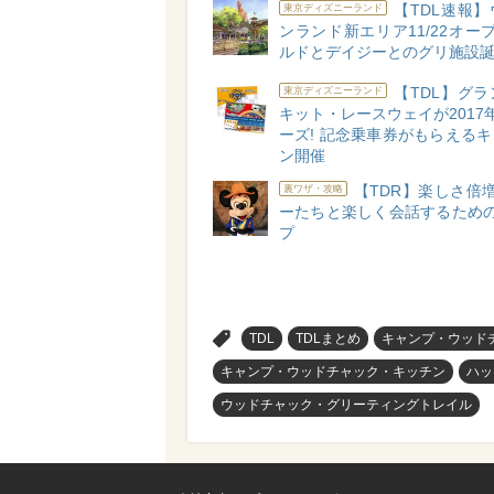
【TDL速報
東京ディズニーランド
ンランド新エリア11/22オープ
ルドとデイジーとのグリ施設誕
【TDL】グ
東京ディズニーランド
キット・レースウェイが2017
ーズ! 記念乗車券がもらえる
ン開催
【TDR】楽しさ倍増
裏ワザ・攻略
ーたちと楽しく会話するための
プ
>
TDL
TDLまとめ
キャンプ・ウッド
キャンプ・ウッドチャック・キッチン
ハッ
ウッドチャック・グリーティングトレイル