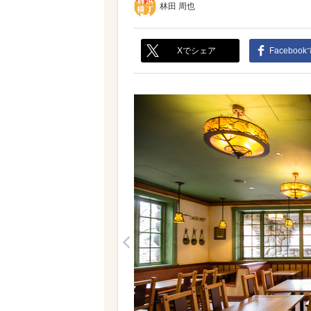
林田 周也
Xでシェア
Faceboo
<