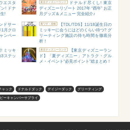
】ウエスタ
ドナルド尽くし! 東京
東京ディズニーランド
ン! ドナ
ディズニーリゾート 2017年 “酉年” お正
生!
月グッズ＆メニュー 完全紹介♪
ランドサー
【TDL/TDS】11/18誕生日の
裏ワザ・攻略
年1月クロ
ミッキーに会うにはどのくらい待つ? グ
キャンペー
リーティング施設の待ち時間を徹底分
析！
! ミッキ
【東京ディズニーラン
東京ディズニーランド
3ステッ
ド】「夏ディズニー」アトラク・グル
メ・イベント“必見ポイント”総まとめ！
チャック
ドナルドダック
デイジーダック
グリーティング
ピーキャンパーサプライ