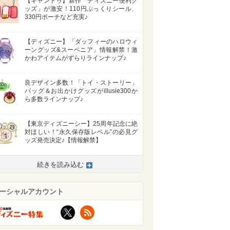
【キャンドゥ】新作「ディズニー便利グ
ッズ」が激安！110円ぷっくりシール、
330円ポーチなど充実♪
【ディズニー】「ダッフィーのハロウィ
ーングッズ&スーベニア」情報解禁！激
かわアイテムがずらりラインナップ♪
良デザイン多数！「トイ・ストーリー」
バッグ＆お出かけグッズがillusie300か
ら多数ラインナップ♪
【東京ディズニーシー】25周年記念に絶
対ほしい！“永久保存版レベル”の必見グ
ッズ発売決定♪【情報解禁】
続きを読み込む
>
ーシャルアカウント
X
RSS