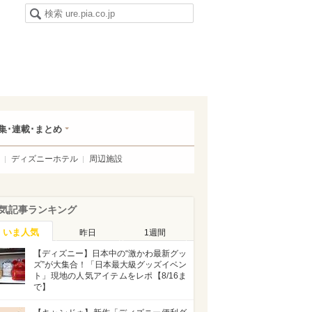
集･連載･まとめ
ディズニーホテル
周辺施設
気記事ランキング
いま人気
昨日
1週間
【ディズニー】日本中の“激かわ最新グッ
ズ”が大集合！「日本最大級グッズイベン
ト」現地の人気アイテムをレポ【8/16ま
で】