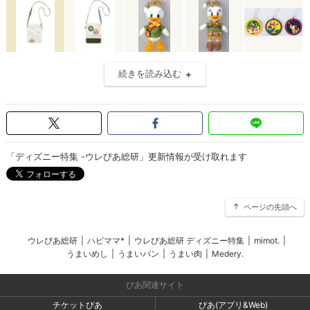
続きを読み込む
「ディズニー特集 -ウレぴあ総研」更新情報が受け取れます
ページの先頭へ
ウレぴあ総研
|
ハピママ*
|
ウレぴあ総研 ディズニー特集
|
mimot.
|
うまいめし
|
うまいパン
|
うまい肉
|
Medery.
ぴあ関連サイト
チケットぴあ
ぴあ(アプリ&Web)