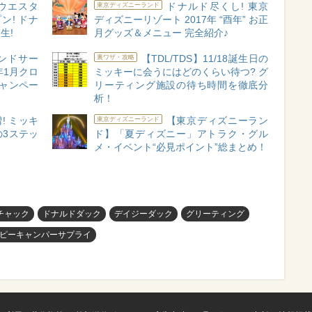
】ウエスタ
ドナルド尽くし! 東京
東京ディズニーランド
ン! ドナ
ディズニーリゾート 2017年 “酉年” お正
生!
月グッズ＆メニュー 完全紹介♪
ランドサー
【TDL/TDS】11/18誕生日の
裏ワザ・攻略
年1月クロ
ミッキーに会うにはどのくらい待つ? グ
キャンペー
リーティング施設の待ち時間を徹底分
析！
! ミッキ
【東京ディズニーラン
東京ディズニーランド
3ステッ
ド】「夏ディズニー」アトラク・グル
メ・イベント“必見ポイント”総まとめ！
チャック
ドナルドダック
デイジーダック
グリーティング
ピーキャンパーサプライ