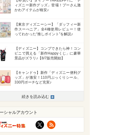
【即買い】ダイソーTHREEPPYに「デ
ィズニー新作グッズ」登場！プーさん激
かわアイテムが格安♪
【東京ディズニーシー】「ダッフィー新
作スーべニア」全4種使用レビュー！使
ってわかった“推しポイント”を解説♪
【ディズニー】コンプできたら神！コン
ビニで買える「新作Happyくじ」に豪華
景品がズラリ♪【8/7販売開始】
【キャンドゥ】新作「ディズニー便利グ
ッズ」が激安！110円ぷっくりシール、
330円ポーチなど充実♪
続きを読み込む
>
ーシャルアカウント
X
RSS