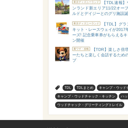
【TDL速報
東京ディズニーランド
ンランド新エリア11/22オープ
ルドとデイジーとのグリ施設誕
【TDL】グ
東京ディズニーランド
キット・レースウェイが2017
ーズ! 記念乗車券がもらえる
ン開催
【TDR】楽しさ倍増
裏ワザ・攻略
ーたちと楽しく会話するための
プ
>
TDL
TDLまとめ
キャンプ・ウッド
キャンプ・ウッドチャック・キッチン
ハッ
ウッドチャック・グリーティングトレイル