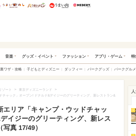
総研 ディズニー特集
mimot.
うまいめし
うまいパン
うまい肉
Medery.
ズニー特集 -ウレぴあ総研
音楽
グッズ・イベント
ファッション
アプリ・ゲーム
特
裏ワザ・攻略
子どもとディズニー
ダッフィー
パークグッズ
パークグルメ
>
>
リゾート
東京ディズニーランド
人
ドチャック」オープン! ドナルド&デイジーのグリーティング、新レストラン&
L新エリア「キャンプ・ウッドチャッ
1
ド&デイジーのグリーティング、新レス
真 17/49）
2