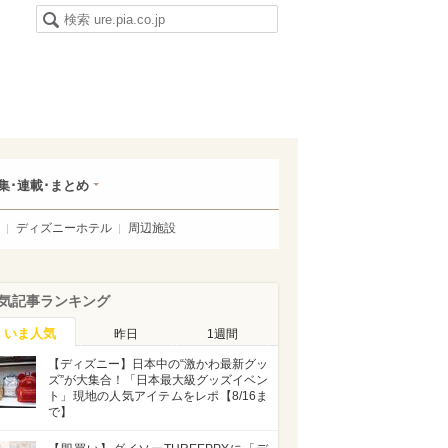
集･連載･まとめ
ディズニーホテル
周辺施設
気記事ランキング
いま人気
昨日
1週間
【ディズニー】日本中の“激かわ最新グッ
ズ”が大集合！「日本最大級グッズイベン
ト」現地の人気アイテムをレポ【8/16ま
で】