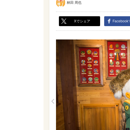
林田 周也
Xでシェア
Faceboo
<