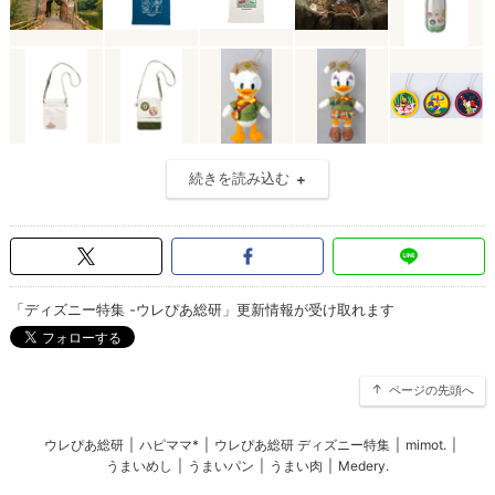
続きを読み込む
「ディズニー特集 -ウレぴあ総研」更新情報が受け取れます
ページの先頭へ
ウレぴあ総研
|
ハピママ*
|
ウレぴあ総研 ディズニー特集
|
mimot.
|
うまいめし
|
うまいパン
|
うまい肉
|
Medery.