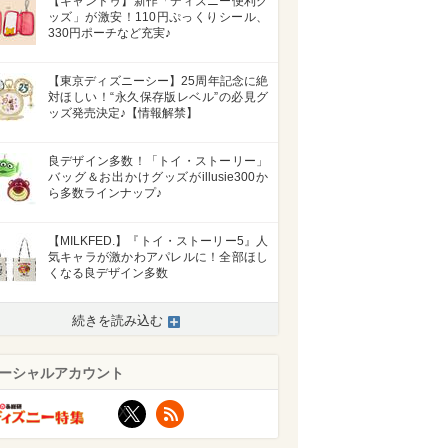
【キャンドゥ】新作「ディズニー便利グ
ッズ」が激安！110円ぷっくりシール、
330円ポーチなど充実♪
【東京ディズニーシー】25周年記念に絶
対ほしい！“永久保存版レベル”の必見グ
ッズ発売決定♪【情報解禁】
良デザイン多数！「トイ・ストーリー」
バッグ＆お出かけグッズがillusie300か
ら多数ラインナップ♪
【MILKFED.】『トイ・ストーリー5』人
気キャラが激かわアパレルに！全部ほし
くなる良デザイン多数
続きを読み込む
ーシャルアカウント
X
RSS