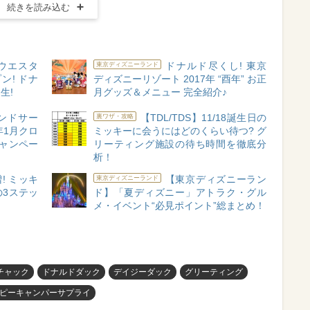
続きを読み込む
】ウエスタ
ドナルド尽くし! 東京
東京ディズニーランド
ン! ドナ
ディズニーリゾート 2017年 “酉年” お正
生!
月グッズ＆メニュー 完全紹介♪
ランドサー
【TDL/TDS】11/18誕生日の
裏ワザ・攻略
年1月クロ
ミッキーに会うにはどのくらい待つ? グ
キャンペー
リーティング施設の待ち時間を徹底分
析！
! ミッキ
【東京ディズニーラン
東京ディズニーランド
3ステッ
ド】「夏ディズニー」アトラク・グル
メ・イベント“必見ポイント”総まとめ！
チャック
ドナルドダック
デイジーダック
グリーティング
ピーキャンパーサプライ