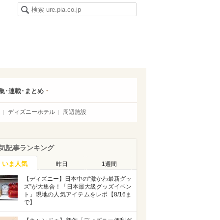
集･連載･まとめ
ディズニーホテル
周辺施設
気記事ランキング
いま人気
昨日
1週間
【ディズニー】日本中の“激かわ最新グッ
ズ”が大集合！「日本最大級グッズイベン
ト」現地の人気アイテムをレポ【8/16ま
で】