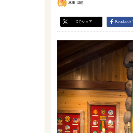
林田 周也
Xでシェア
Faceboo