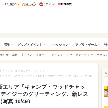
総研 ディズニー特集
mimot.
うまいめし
うまいパン
うまい肉
Medery.
ズニー特集 -ウレぴあ総研
音楽
グッズ・イベント
ファッション
アプリ・ゲーム
特
裏ワザ・攻略
子どもとディズニー
ダッフィー
パークグッズ
パークグルメ
>
>
リゾート
東京ディズニーランド
人
ドチャック」オープン! ドナルド&デイジーのグリーティング、新レストラン&
L新エリア「キャンプ・ウッドチャッ
1
ド&デイジーのグリーティング、新レス
真 10/49）
2