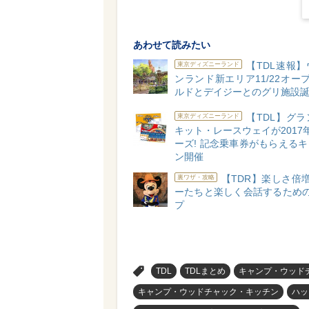
あわせて読みたい
【TDL速報
東京ディズニーランド
ンランド新エリア11/22オープ
ルドとデイジーとのグリ施設誕
【TDL】グ
東京ディズニーランド
キット・レースウェイが2017
ーズ! 記念乗車券がもらえる
ン開催
【TDR】楽しさ倍増
裏ワザ・攻略
ーたちと楽しく会話するための
プ
>
TDL
TDLまとめ
キャンプ・ウッド
キャンプ・ウッドチャック・キッチン
ハッ