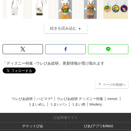
続きを読み込む
「ディズニー特集 -ウレぴあ総研」更新情報が受け取れます
ページの先頭へ
ウレぴあ総研
|
ハピママ*
|
ウレぴあ総研 ディズニー特集
|
mimot.
|
うまいめし
|
うまいパン
|
うまい肉
|
Medery.
ぴあ関連サイト
チケットぴあ
ぴあ(アプリ&Web)