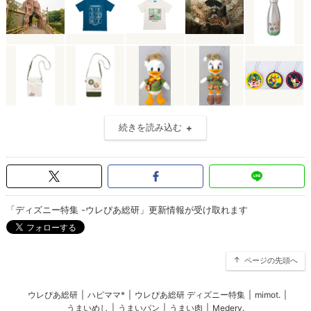
続きを読み込む
「ディズニー特集 -ウレぴあ総研」更新情報が受け取れます
ページの先頭へ
ウレぴあ総研
|
ハピママ*
|
ウレぴあ総研 ディズニー特集
|
mimot.
|
うまいめし
|
うまいパン
|
うまい肉
|
Medery.