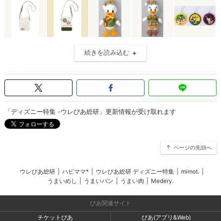
続きを読み込む
「ディズニー特集 -ウレぴあ総研」更新情報が受け取れます
ページの先頭へ
ウレぴあ総研
|
ハピママ*
|
ウレぴあ総研 ディズニー特集
|
mimot.
|
うまいめし
|
うまいパン
|
うまい肉
|
Medery.
ぴあ関連サイト
チケットぴあ
ぴあ(アプリ&Web)