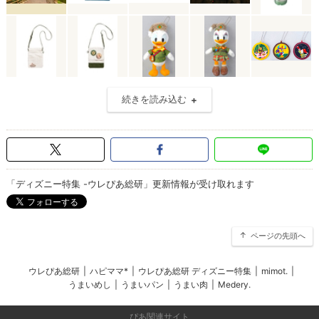
続きを読み込む
「ディズニー特集 -ウレぴあ総研」更新情報が受け取れます
ページの先頭へ
ウレぴあ総研
|
ハピママ*
|
ウレぴあ総研 ディズニー特集
|
mimot.
|
うまいめし
|
うまいパン
|
うまい肉
|
Medery.
ぴあ関連サイト