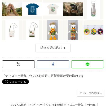
続きを読み込む
「ディズニー特集 -ウレぴあ総研」更新情報が受け取れます
ページの先頭へ
ウレぴあ総研
|
ハピママ*
|
ウレぴあ総研 ディズニー特集
|
mimot.
|