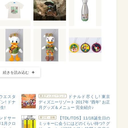
続きを読み込む
】ウエスタ
ドナルド尽くし! 東京
東京ディズニーランド
ン! ドナ
ディズニーリゾート 2017年 “酉年” お正
生!
月グッズ＆メニュー 完全紹介♪
ランドサー
【TDL/TDS】11/18誕生日の
裏ワザ・攻略
年1月クロ
ミッキーに会うにはどのくらい待つ? グ