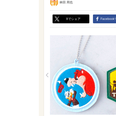
林田 周也
Xでシェア
Faceboo
<