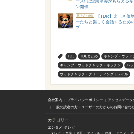
ーズ! 記念乗車券がもらえる
ン開催
【TDR】楽しさ倍増
裏ワザ・攻略
ーたちと楽しく会話するための
プ
>
TDL
TDLまとめ
キャンプ・ウッド
キャンプ・ウッドチャック・キッチン
ハッ
ウッドチャック・グリーティングトレイル
会社案内
プライバシーポリシー
アクセスデータ
一般の読者の方・ユーザーの方からのお問い合わ
カテゴリー
エンタメ･テレビ
テレビ
音楽
V系
アイドル
映画
アニメ
2