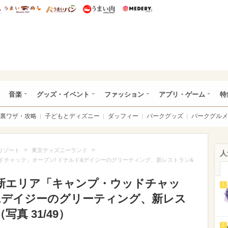
総研 ディズニー特集
mimot.
うまいめし
うまいパン
うまい肉
Medery.
ズニー特集 -ウレぴあ総研
音楽
グッズ・イベント
ファッション
アプリ・ゲーム
特
裏ワザ・攻略
子どもとディズニー
ダッフィー
パークグッズ
パークグルメ
>
>
リゾート
東京ディズニーランド
人
ドチャック」オープン! ドナルド&デイジーのグリーティング、新レストラン&
L新エリア「キャンプ・ウッドチャッ
1
ド&デイジーのグリーティング、新レス
真 31/49）
2