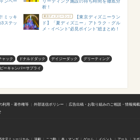
キャンペー
リーティング施設の待ち時間を徹底分
析！
! ミッキ
【東京ディズニーラン
東京ディズニーランド
3ステッ
ド】「夏ディズニー」アトラク・グル
メ・イベント“必見ポイント”総まとめ！
チャック
ドナルドダック
デイジーダック
グリーティング
ピーキャンパーサプライ
の利用・著作権等
外部送信ポリシー
広告出稿・お取り組みのご相談・情報掲載
せ
.5次元ミュージカル
演劇
ニコ動
本・マンガ
ゲーム
イベント
アート
スポ