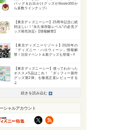
バッグ＆お出かけグッズがillusie300か
ら多数ラインナップ♪
【東京ディズニーシー】25周年記念に絶
対ほしい！“永久保存版レベル”の必見グ
ッズ発売決定♪【情報解禁】
【東京ディズニーリゾート】2026年の
「ディズニー・ハロウィーン」情報解
禁！注目イベント＆新グッズも登場～!!
【東京ディズニーシー】使ってわかった
オススメ5品はこれ！ 「ダッフィー新作
グッズ第2弾」を徹底正直レビューする
よ
>
続きを読み込む
ーシャルアカウント
X
RSS