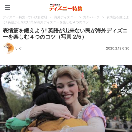
ディズニー特集 -ウレぴあ
ディズニー特集 -ウレぴあ総研
>
海外ディズニー
>
海外パーク
>
表情筋を鍛えよ
う! 英語が出来ない民が海外ディズニーを楽しむ４つのコツ
表情筋を鍛えよう! 英語が出来ない民が海外ディズニ
ーを楽しむ４つのコツ（写真 2/5）
いぐ
2020.2.13 6:30