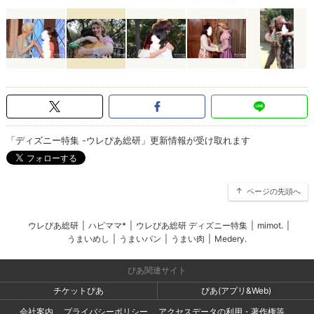
「ディズニー特集 -ウレぴあ総研」更新情報が受け取れます
ページの先頭へ
ウレぴあ総研
|
ハピママ*
|
ウレぴあ総研 ディズニー特集
|
mimot.
|
うまいめし
|
うまいパン
|
うまい肉
|
Medery.
ぴあ関連サイト
チケットぴあ
ぴあ(アプリ&Web)
会社案内
プライバシーポリシー
アクセスデータの利用・著作権等