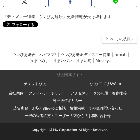
「ディズニー特集 -ウレぴあ総研」更新情報が受け取れます
ページの先頭へ
ウレぴあ総研
|
ハピママ*
|
ウレぴあ総研 ディズニー特集
|
mimot.
|
うまいめし
|
うまいパン
|
うまい肉
|
Medery.
ぴあ関連サイト
チケットぴあ
ぴあ(アプリ&Web)
会社案内
プライバシーポリシー
アクセスデータの利用・著作権等
外部送信ポリシー
広告出稿・お取り組みのご相談・情報掲載・その他お問い合わせ
一般の読者の方・ユーザーの方からのお問い合わせ
Copyright (C) PIA Corporation. All Rights Reserved.