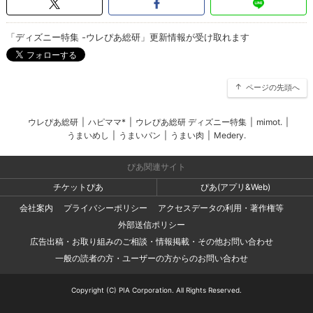
「ディズニー特集 -ウレぴあ総研」更新情報が受け取れます
ページの先頭へ
ウレぴあ総研
|
ハピママ*
|
ウレぴあ総研 ディズニー特集
|
mimot.
|
うまいめし
|
うまいパン
|
うまい肉
|
Medery.
ぴあ関連サイト
チケットぴあ
ぴあ(アプリ&Web)
会社案内
プライバシーポリシー
アクセスデータの利用・著作権等
外部送信ポリシー
広告出稿・お取り組みのご相談・情報掲載・その他お問い合わせ
一般の読者の方・ユーザーの方からのお問い合わせ
Copyright (C) PIA Corporation. All Rights Reserved.