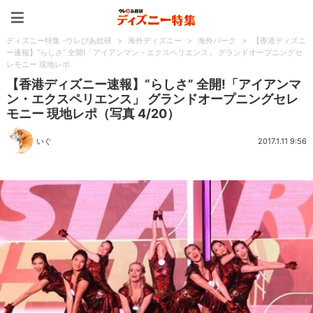
ディズニー特集 -ウレぴあ
ディズニー特集 -ウレぴあ総研
>
海外ディズニー
>
海外パーク
>
【香港ディズニ
ー速報】“らしさ” 全開!「アイアンマン・エクスペリエンス」 グランドオープニングセ
レモニー 現地レポ
【香港ディズニー速報】“らしさ” 全開!「アイアンマ
ン・エクスペリエンス」 グランドオープニングセレ
モニー 現地レポ（写真 4/20）
いぐ
2017.1.11 9:56