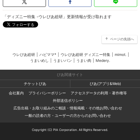
「ディズニー特集 -ウレぴあ総研」更新情報が受け取れます
ページの先頭へ
ウレぴあ総研
|
ハピママ*
|
ウレぴあ総研 ディズニー特集
|
mimot.
|
うまいめし
|
うまいパン
|
うまい肉
|
Medery.
ぴあ関連サイト
チケットぴあ
ぴあ(アプリ&Web)
会社案内
プライバシーポリシー
アクセスデータの利用・著作権等
外部送信ポリシー
広告出稿・お取り組みのご相談・情報掲載・その他お問い合わせ
一般の読者の方・ユーザーの方からのお問い合わせ
Copyright (C) PIA Corporation. All Rights Reserved.