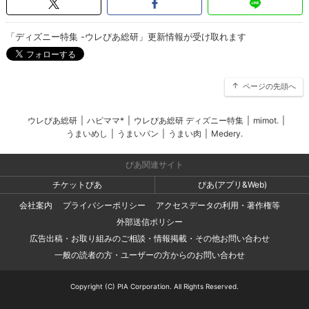
「ディズニー特集 -ウレぴあ総研」更新情報が受け取れます
ページの先頭へ
ウレぴあ総研
|
ハピママ*
|
ウレぴあ総研 ディズニー特集
|
mimot.
|
うまいめし
|
うまいパン
|
うまい肉
|
Medery.
ぴあ関連サイト
チケットぴあ
ぴあ(アプリ&Web)
会社案内
プライバシーポリシー
アクセスデータの利用・著作権等
外部送信ポリシー
広告出稿・お取り組みのご相談・情報掲載・その他お問い合わせ
一般の読者の方・ユーザーの方からのお問い合わせ
Copyright (C) PIA Corporation. All Rights Reserved.