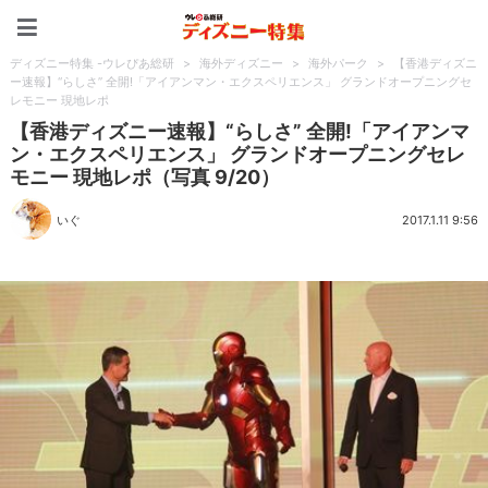
ディズニー特集 -ウレぴあ
ディズニー特集 -ウレぴあ総研
>
海外ディズニー
>
海外パーク
>
【香港ディズニ
ー速報】“らしさ” 全開!「アイアンマン・エクスペリエンス」 グランドオープニングセ
レモニー 現地レポ
【香港ディズニー速報】“らしさ” 全開!「アイアンマ
ン・エクスペリエンス」 グランドオープニングセレ
モニー 現地レポ（写真 9/20）
いぐ
2017.1.11 9:56