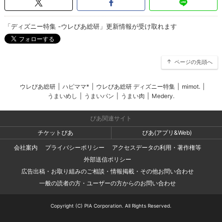
「ディズニー特集 -ウレぴあ総研」更新情報が受け取れます
ページの先頭へ
ウレぴあ総研
|
ハピママ*
|
ウレぴあ総研 ディズニー特集
|
mimot.
|
うまいめし
|
うまいパン
|
うまい肉
|
Medery.
ぴあ関連サイト
チケットぴあ
ぴあ(アプリ&Web)
会社案内
プライバシーポリシー
アクセスデータの利用・著作権等
外部送信ポリシー
広告出稿・お取り組みのご相談・情報掲載・その他お問い合わせ
一般の読者の方・ユーザーの方からのお問い合わせ
Copyright (C) PIA Corporation. All Rights Reserved.