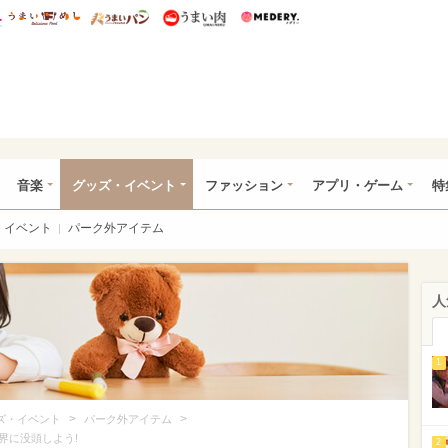
総研 ディズニー特集
mimot.
うまいめし
うまいパン
うまい肉
Medery.
ズニー特集 -ウレぴあ総研
音楽
グッズ・イベント
ファッション
アプリ・ゲーム
特
イベント
パーク外アイテム
人
1
>
>
ズ・イベント
パーク外アイテム
界に没頭しよう!
2