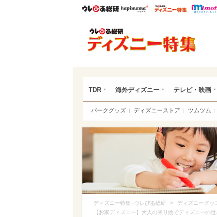
ウレぴあ総研
ハピママ*
ウレぴあ
ディ
TDR
海外ディズニー
テレビ・映画
パークグッズ
ディズニーストア
ツムツム
>
ディズニー特集 -ウレぴあ総研
ディズニーグッ
【お家ディズニー】大人の塗り絵でディズニーの世