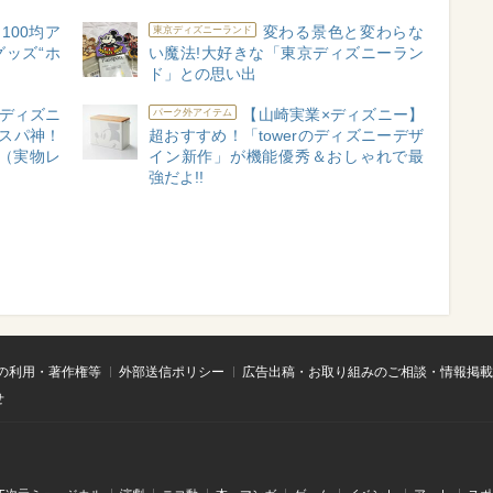
100均ア
変わる景色と変わらな
東京ディズニーランド
グッズ“ホ
い魔法!大好きな「東京ディズニーラン
ド」との思い出
ディズニ
【山崎実業×ディズニー】
パーク外アイテム
スパ神！
超おすすめ！「towerのディズニーデザ
?（実物レ
イン新作」が機能優秀＆おしゃれで最
強だよ!!
の利用・著作権等
外部送信ポリシー
広告出稿・お取り組みのご相談・情報掲載
せ