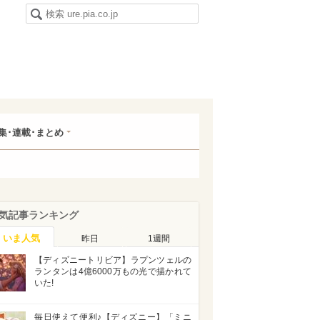
集･連載･まとめ
気記事ランキング
いま人気
昨日
1週間
【ディズニートリビア】ラプンツェルの
ランタンは4億6000万もの光で描かれて
いた!
毎日使えて便利♪【ディズニー】「ミニ