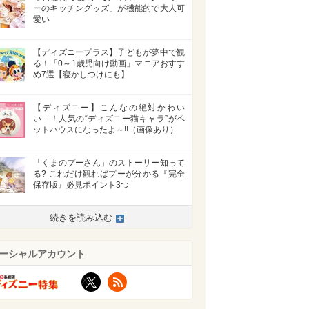
ーのキッチングッズ」が機能的で大人可
愛い
【ディズニープラス】子どもが夢中で観
る！「0～1歳児向け動画」マニアおすす
め7選【寝かしつけにも】
【ディズニー】こんなの絶対かわい
い…！人気の“ディズニー猫キャラ”がペ
ットハウスになったよ～!!（画像あり）
「くまのプーさん」のストーリー知って
る? これだけ観ればプーが分かる『完全
保存版』必見ポイント3つ
続きを読み込む
ーシャルアカウント
>
X
RSS