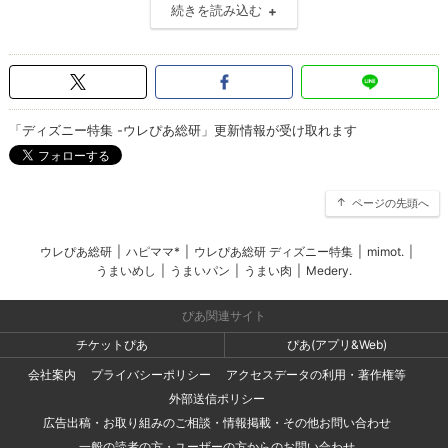
続きを読み込む
「ディズニー特集 -ウレぴあ総研」更新情報が受け取れます
ページの先頭へ
ウレぴあ総研
|
ハピママ*
|
ウレぴあ総研 ディズニー特集
|
mimot.
|
うまいめし
|
うまいパン
|
うまい肉
|
Medery.
ぴあ関連サイト
チケットぴあ
ぴあ(アプリ&Web)
会社案内
プライバシーポリシー
アクセスデータの利用・著作権等
外部送信ポリシー
広告出稿・お取り組みのご相談・情報掲載・その他お問い合わせ
一般の読者の方・ユーザーの方からのお問い合わせ