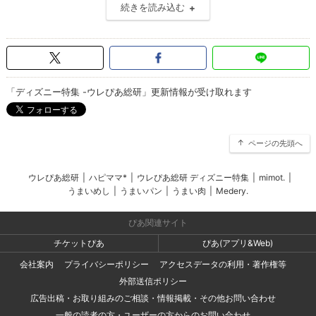
続きを読み込む
「ディズニー特集 -ウレぴあ総研」更新情報が受け取れます
ページの先頭へ
ウレぴあ総研
|
ハピママ*
|
ウレぴあ総研 ディズニー特集
|
mimot.
|
うまいめし
|
うまいパン
|
うまい肉
|
Medery.
ぴあ関連サイト
チケットぴあ
ぴあ(アプリ&Web)
会社案内
プライバシーポリシー
アクセスデータの利用・著作権等
外部送信ポリシー
広告出稿・お取り組みのご相談・情報掲載・その他お問い合わせ
一般の読者の方・ユーザーの方からのお問い合わせ