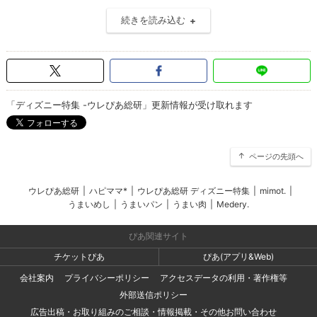
続きを読み込む
「ディズニー特集 -ウレぴあ総研」更新情報が受け取れます
ページの先頭へ
ウレぴあ総研
|
ハピママ*
|
ウレぴあ総研 ディズニー特集
|
mimot.
|
うまいめし
|
うまいパン
|
うまい肉
|
Medery.
ぴあ関連サイト
チケットぴあ
ぴあ(アプリ&Web)
会社案内
プライバシーポリシー
アクセスデータの利用・著作権等
外部送信ポリシー
広告出稿・お取り組みのご相談・情報掲載・その他お問い合わせ