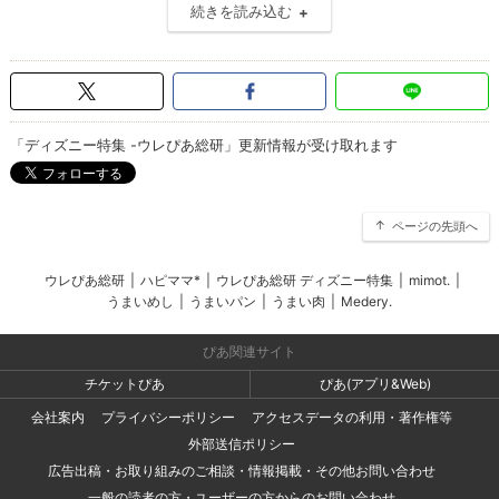
続きを読み込む
「ディズニー特集 -ウレぴあ総研」更新情報が受け取れます
ページの先頭へ
ウレぴあ総研
|
ハピママ*
|
ウレぴあ総研 ディズニー特集
|
mimot.
|
うまいめし
|
うまいパン
|
うまい肉
|
Medery.
ぴあ関連サイト
チケットぴあ
ぴあ(アプリ&Web)
会社案内
プライバシーポリシー
アクセスデータの利用・著作権等
外部送信ポリシー
広告出稿・お取り組みのご相談・情報掲載・その他お問い合わせ
一般の読者の方・ユーザーの方からのお問い合わせ