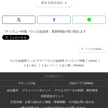
続きを読み込む
「ディズニー特集 -ウレぴあ総研」更新情報が受け取れます
ページの先頭へ
ウレぴあ総研
|
ハピママ*
|
ウレぴあ総研 ディズニー特集
|
mimot.
|
うまいめし
|
うまいパン
|
うまい肉
|
Medery.
ぴあ関連サイト
チケットぴあ
ぴあ(アプリ&Web)
会社案内
プライバシーポリシー
アクセスデータの利用・著作権等
外部送信ポリシー
広告出稿・お取り組みのご相談・情報掲載・その他お問い合わせ
一般の読者の方・ユーザーの方からのお問い合わせ