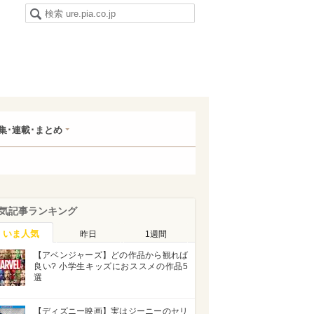
集･連載･まとめ
気記事ランキング
いま人気
昨日
1週間
【アベンジャーズ】どの作品から観れば
良い? 小学生キッズにおススメの作品5
選
【ディズニー映画】実はジーニーのセリ