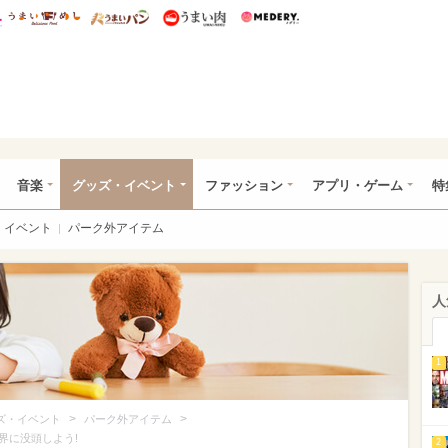
総研 ディズニー特集
mimot.
うまいめし
うまいパン
うまい肉
Medery.
ズニー特集 -ウレぴあ総研
音楽
グッズ・イベント
ファッション
アプリ・ゲーム
特
イベント
パーク外アイテム
人
1
>
>
ズ・イベント
パーク外アイテム
界に没頭しよう!
2