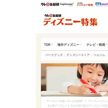
ウレぴあ総研
ハピママ*
ウレぴあ
ディ
TDR
海外ディズニー
テレビ・映画
パークグッズ
ディズニーストア
ツムツム
>
ディズニー特集 -ウレぴあ総研
ディズニーグッ
【お家ディズニー】大人の塗り絵でディズニーの世