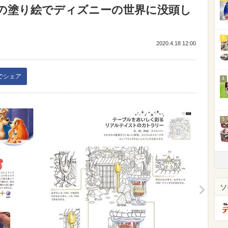
の塗り絵でディズニーの世界に没頭し
3
2020.4.18 12:00
kでシェア
4
5
ソ