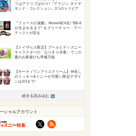
フはアドリブばかり!『アラジン ダイヤ
モンド・コレクション』3つのトリビア
『フォースの覚醒』MovieNEX化! “BB-8
が生まれるまで” をクリーチャー・アー
ティストが語る
【トイザらス限定】プールとディズニー
キャラクターの「なりきり水着」でこの
夏のお家遊びも準備万端
【サーティワンアイスクリーム】仲良し
のミッキー&ミニーが可愛い限定デザイ
ンは3/3まで!
続きを読み込む
ーシャルアカウント
>
X
RSS