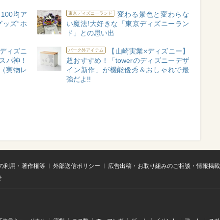
100均ア
変わる景色と変わらな
東京ディズニーランド
グッズ“ホ
い魔法!大好きな「東京ディズニーラン
ド」との思い出
ディズニ
【山崎実業×ディズニー】
パーク外アイテム
スパ神！
超おすすめ！「towerのディズニーデザ
?（実物レ
イン新作」が機能優秀＆おしゃれで最
強だよ!!
の利用・著作権等
外部送信ポリシー
広告出稿・お取り組みのご相談・情報掲載
せ