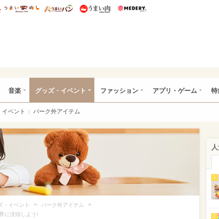
総研 ディズニー特集
mimot.
うまいめし
うまいパン
うまい肉
Medery.
ズニー特集 -ウレぴあ総研
音楽
グッズ・イベント
ファッション
アプリ・ゲーム
特
イベント
パーク外アイテム
人
1
>
>
ズ・イベント
パーク外アイテム
界に没頭しよう!
2