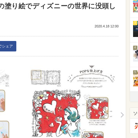
の塗り絵でディズニーの世界に没頭し
3
2020.4.18 12:00
kでシェア
4
5
ソ