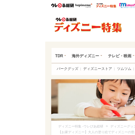
ウレぴあ総研
ハピママ*
ウレぴあ
ディ
TDR
海外ディズニー
テレビ・映画
パークグッズ
ディズニーストア
ツムツム
>
ディズニー特集 -ウレぴあ総研
ディズニーグッ
【お家ディズニー】大人の塗り絵でディズニーの世