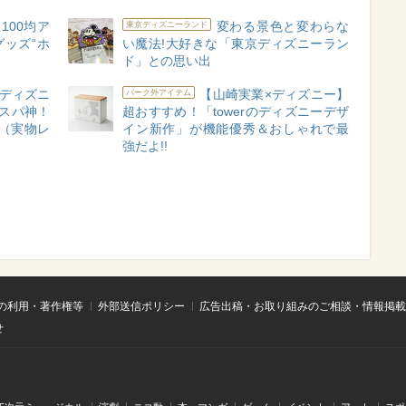
100均ア
変わる景色と変わらな
東京ディズニーランド
グッズ“ホ
い魔法!大好きな「東京ディズニーラン
ド」との思い出
ディズニ
【山崎実業×ディズニー】
パーク外アイテム
スパ神！
超おすすめ！「towerのディズニーデザ
?（実物レ
イン新作」が機能優秀＆おしゃれで最
強だよ!!
の利用・著作権等
外部送信ポリシー
広告出稿・お取り組みのご相談・情報掲載
せ