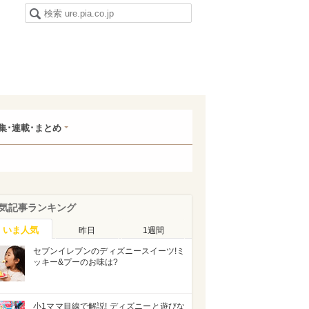
集･連載･まとめ
気記事ランキング
いま人気
昨日
1週間
セブンイレブンのディズニースイーツ!ミ
ッキー&プーのお味は?
小1ママ目線で解説! ディズニーと遊びな