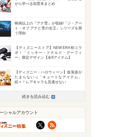
がら学べる知育本まとめ
映画以上の『アナ雪』が収録!「ジ・アー
ト・オブ アナと雪の女王」シリーズを買
う理由
【ディズニーストア】NEW ERA初コラ
ボ！「ミッキー・ドナルド・グーフィ
ー」限定デザイン【全9アイテム】
【ディズニー・ハロウィーン】仮装姿が
たまらないっ「キュートなアイテム」
続々！レアキャラも見逃せない
続きを読み込む
ーシャルアカウント
>
X
RSS