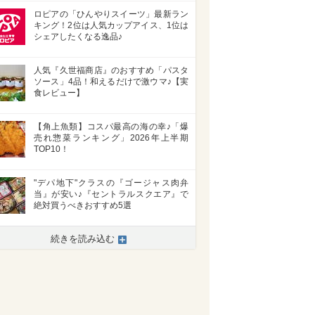
ロピアの「ひんやりスイーツ」最新ラン
キング！2位は人気カップアイス、1位は
シェアしたくなる逸品♪
人気『久世福商店』のおすすめ「パスタ
ソース」4品！和えるだけで激ウマ♪【実
食レビュー】
【角上魚類】コスパ最高の海の幸♪「爆
売れ惣菜ランキング」2026年上半期
TOP10！
"デパ地下"クラスの『ゴージャス肉弁
当』が安い♪『セントラルスクエア』で
絶対買うべきおすすめ5選
続きを読み込む