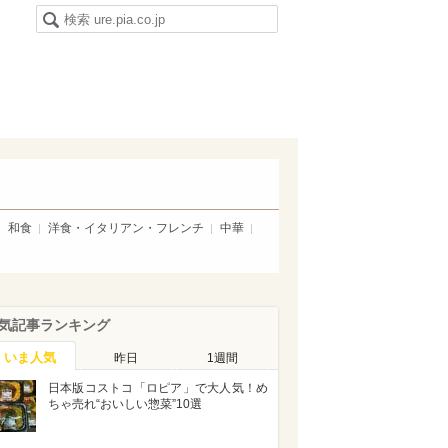
和食
洋食・イタリアン・フレンチ
中華
気記事ランキング
いま人気
昨日
1週間
日本版コストコ「ロピア」で大人気！め
ちゃ売れ“おいしい惣菜”10選