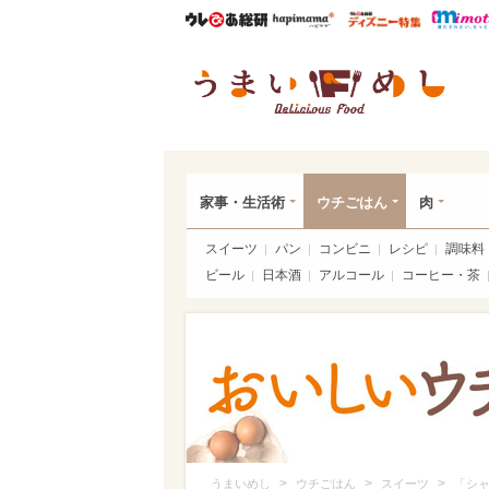
ウレぴあ総研
ハピママ*
ウレぴあ
うま
家事・生活術
ウチごはん
肉
スイーツ
パン
コンビニ
レシピ
調味料
ビール
日本酒
アルコール
コーヒー・茶
>
>
>
うまいめし
ウチごはん
スイーツ
「シャ