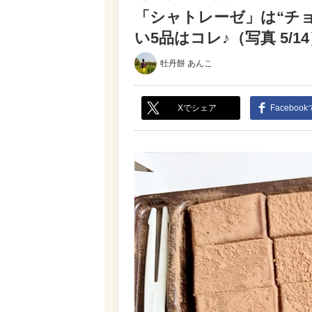
「シャトレーゼ」は“チョ
い5品はコレ♪（写真 5/1
牡丹餅 あんこ
Xでシェア
Faceboo