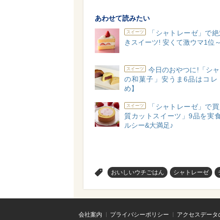
あわせて読みたい
「シャトレーゼ」で絶
スイーツ
きスイーツ! 安くて激ウマ1位
今日のおやつに!「シ
スイーツ
の和菓子」安うま6品はコレ
め】
「シャトレーゼ」で買
スイーツ
質カットスイーツ」9品を実食
ルシー&大満足♪
>
おいしいウチごはん
シャトレーゼ
会社案内
プライバシーポリシー
アクセスデータ