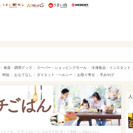
総研 ディズニー特集
mimot.
うまいめし
うまいパン
うまい肉
Medery.
いめし
食器・調理グッズ
スーパー・ショッピングモール
冷凍食品・インスタント
時短
おもてなし
ダイエット・ヘルシー
お取り寄せ
手みやげ
人
1
トレーゼ」は“チョコレート”もおすすめ! 安くて美味しい5品はコレ♪