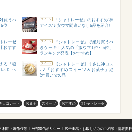
対買うべ
「シャトレーゼ」のおすすめ“神
スイーツ
～5位
アイス”♪ 安ウマ間違いなし5品を紹介!
ャトレーゼ
『シャトレーゼ』で絶対買うべ
スイーツ
【おすす
きケーキ！人気の「激ウマ1位～5位」
ランキング発表【おすすめ】
える「糖
【シャトレーゼ】まさに神コス
スイーツ
レポ! ヘ
パ!「おすすめスイーツ＆お菓子」絶
対“買い”の6品
チョコレート
お菓子
スイーツ
おすすめ
#シャトレーゼ
の利用・著作権等
外部送信ポリシー
広告出稿・お取り組みのご相談・情報掲載