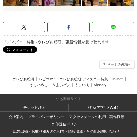
「ディズニー特集 -ウレぴあ総研」更新情報が受け取れます
ページの先頭へ
ウレぴあ総研
|
ハピママ*
|
ウレぴあ総研 ディズニー特集
|
mimot.
|
うまいめし
|
うまいパン
|
うまい肉
|
Medery.
ぴあ関連サイト
チケットぴあ
ぴあ(アプリ&Web)
会社案内
プライバシーポリシー
アクセスデータの利用・著作権等
外部送信ポリシー
広告出稿・お取り組みのご相談・情報掲載・その他お問い合わせ