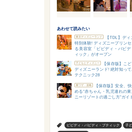
あわせて読みたい
【TDL】デ
東京ディズニーランド
特別体験! ディズニープリン
る美容室「ビビディ・バビデ
ィック」がオープン
【保存版】こど
子どもとディズニー
ディズニーランド! 絶対知っ
テクニック28
【保存版】安全、快
裏ワザ・攻略
める“赤ちゃん・乳児連れの東
ニーリゾートの過ごし方”ガイ
>
ビビディ・バビディ・ブティック
子ど