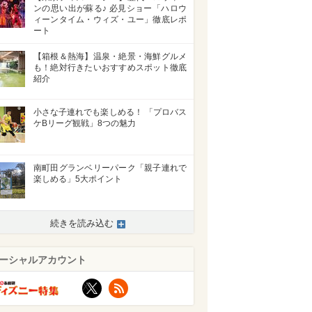
ンの思い出が蘇る♪ 必見ショー「ハロウ
ィーンタイム・ウィズ・ユー」徹底レポ
ート
【箱根＆熱海】温泉・絶景・海鮮グルメ
も！絶対行きたいおすすめスポット徹底
紹介
小さな子連れでも楽しめる！ 「プロバス
ケBリーグ観戦」8つの魅力
南町田グランベリーパーク「親子連れで
楽しめる」5大ポイント
続きを読み込む
ーシャルアカウント
X
RSS