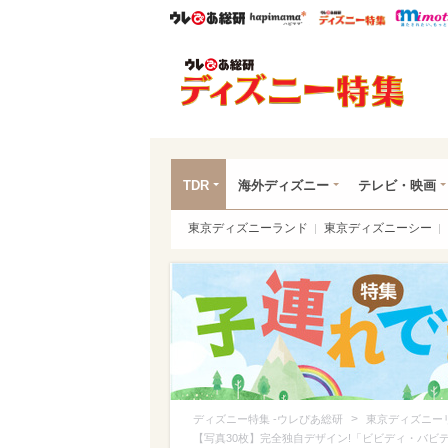
ウレぴあ総研
ハピママ*
ウレぴあ
ディ
TDR
海外ディズニー
テレビ・映画
東京ディズニーランド
東京ディズニーシー
>
ディズニー特集 -ウレぴあ総研
東京ディズニー
【写真30枚】完全独自デザイン!「ビビディ・バビ