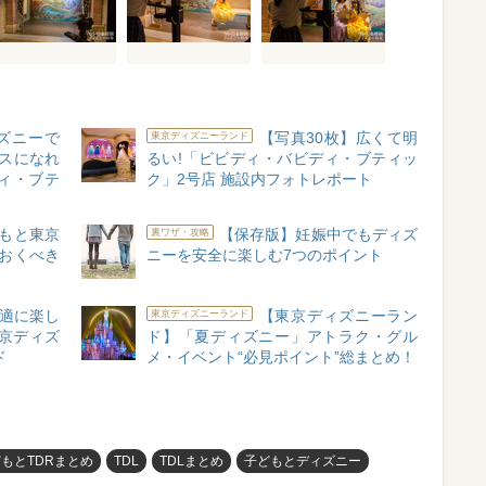
ィズニーで
【写真30枚】広くて明
東京ディズニーランド
セスになれ
るい!「ビビディ・バビディ・ブティッ
ィ・ブテ
ク」2号店 施設内フォトレポート
もと東京
【保存版】妊娠中でもディズ
裏ワザ・攻略
ておくべき
ニーを安全に楽しむ7つのポイント
適に楽し
【東京ディズニーラン
東京ディズニーランド
京ディズ
ド】「夏ディズニー」アトラク・グル
ド
メ・イベント“必見ポイント”総まとめ！
もとTDRまとめ
TDL
TDLまとめ
子どもとディズニー