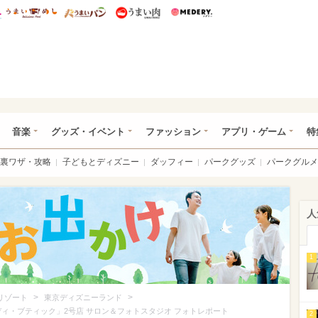
総研 ディズニー特集
mimot.
うまいめし
うまいパン
うまい肉
Medery.
ズニー特集 -ウレぴあ総研
音楽
グッズ・イベント
ファッション
アプリ・ゲーム
特
裏ワザ・攻略
子どもとディズニー
ダッフィー
パークグッズ
パークグルメ
人
1
>
>
リゾート
東京ディズニーランド
ディ・ブティック」2号店 サロン＆フォトスタジオ フォトレポート
2