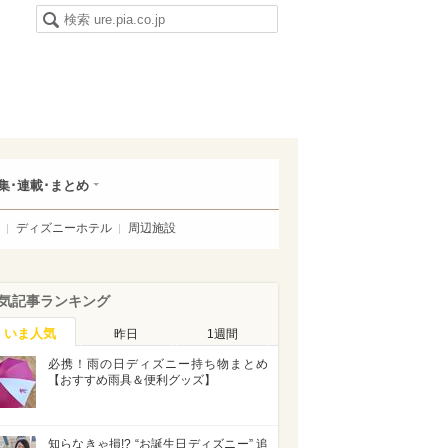
集･連載･まとめ
ディズニーホテル
周辺施設
気記事ランキング
いま人気
昨日
1週間
必携！雨の日ディズニー持ち物まとめ
【おすすめ雨具＆便利グッズ】
知らなきゃ損!? “お誕生日ディズニー” 追