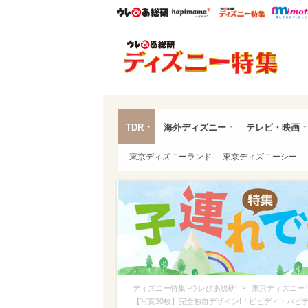
ウレぴあ総研
ハピママ*
ウレぴあ
ディ
TDR
海外ディズニー
テレビ・映画
東京ディズニーランド
東京ディズニーシー
>
ディズニー特集 -ウレぴあ総研
東京ディズニー
【写真30枚】完全独自デザイン!「ビビディ・バビ