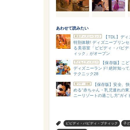
あわせて読みたい
【TDL】デ
東京ディズニーランド
特別体験! ディズニープリン
る美容室「ビビディ・バビデ
ィック」がオープン
【保存版】こど
子どもとディズニー
ディズニーランド! 絶対知っ
テクニック28
【保存版】安全、快
裏ワザ・攻略
める“赤ちゃん・乳児連れの東
ニーリゾートの過ごし方”ガイ
>
ビビディ・バビディ・ブティック
子ど