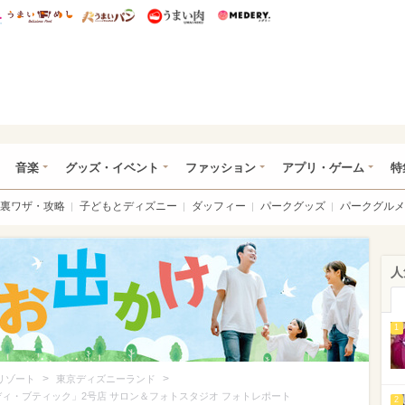
総研 ディズニー特集
mimot.
うまいめし
うまいパン
うまい肉
Medery.
ズニー特集 -ウレぴあ総研
音楽
グッズ・イベント
ファッション
アプリ・ゲーム
特
裏ワザ・攻略
子どもとディズニー
ダッフィー
パークグッズ
パークグルメ
人
1
>
>
リゾート
東京ディズニーランド
ディ・ブティック」2号店 サロン＆フォトスタジオ フォトレポート
2