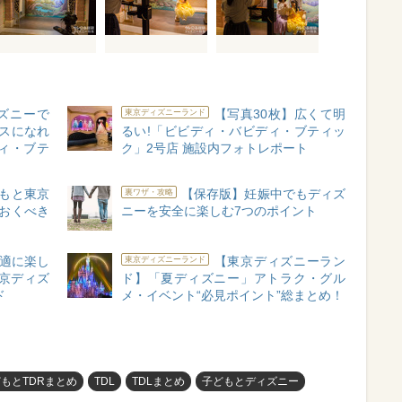
ィズニーで
【写真30枚】広くて明
東京ディズニーランド
セスになれ
るい!「ビビディ・バビディ・ブティッ
ィ・ブテ
ク」2号店 施設内フォトレポート
もと東京
【保存版】妊娠中でもディズ
裏ワザ・攻略
ておくべき
ニーを安全に楽しむ7つのポイント
適に楽し
【東京ディズニーラン
東京ディズニーランド
京ディズ
ド】「夏ディズニー」アトラク・グル
ド
メ・イベント“必見ポイント”総まとめ！
もとTDRまとめ
TDL
TDLまとめ
子どもとディズニー