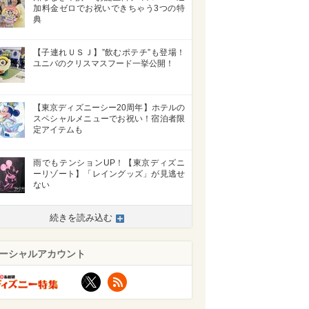
加料金ゼロでお祝いできちゃう3つの特
典
【子連れＵＳＪ】”飲むポテチ”も登場！
ユニバのクリスマスフード一挙公開！
【東京ディズニーシー20周年】ホテルの
スペシャルメニューでお祝い！宿泊者限
定アイテムも
雨でもテンションUP！【東京ディズニ
ーリゾート】「レイングッズ」が見逃せ
ない
続きを読み込む
ーシャルアカウント
X
RSS