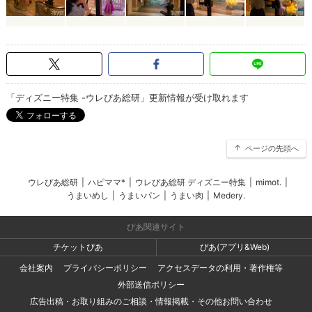
「ディズニー特集 -ウレぴあ総研」更新情報が受け取れます
ページの先頭へ
ウレぴあ総研
|
ハピママ*
|
ウレぴあ総研 ディズニー特集
|
mimot.
|
うまいめし
|
うまいパン
|
うまい肉
|
Medery.
ぴあ関連サイト
チケットぴあ
ぴあ(アプリ&Web)
会社案内
プライバシーポリシー
アクセスデータの利用・著作権等
外部送信ポリシー
広告出稿・お取り組みのご相談・情報掲載・その他お問い合わせ