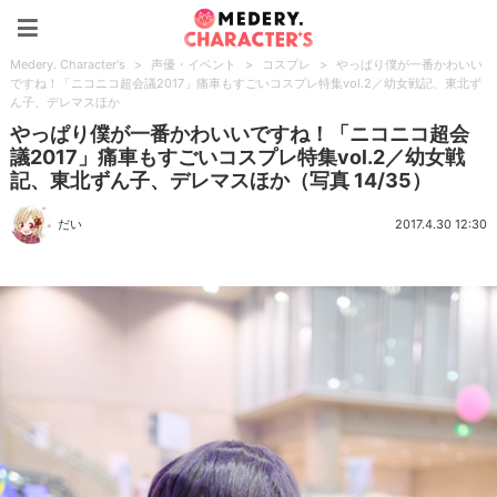
Medery. Character's
Medery. Character's
>
声優・イベント
>
コスプレ
>
やっぱり僕が一番かわいい
ですね！「ニコニコ超会議2017」痛車もすごいコスプレ特集vol.2／幼女戦記、東北ず
ん子、デレマスほか
やっぱり僕が一番かわいいですね！「ニコニコ超会
議2017」痛車もすごいコスプレ特集vol.2／幼女戦
記、東北ずん子、デレマスほか（写真 14/35）
だい
2017.4.30 12:30