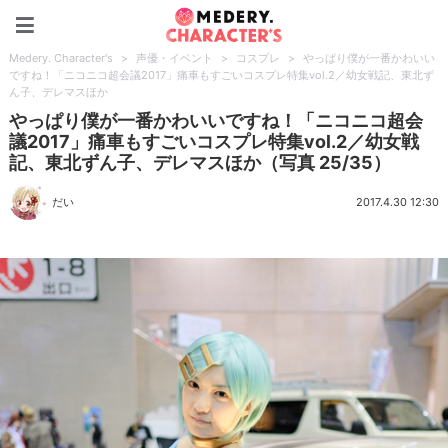
Medery. Character's
Medery. Character's
>
声優・イベント
>
コスプレ
>
やっぱり僕が一番かわいい
ですね！「ニコニコ超会議2017」痛車もすごいコスプレ特集vol.2／幼女戦記、東北ず
ん子、デレマスほか
やっぱり僕が一番かわいいですね！「ニコニコ超会
議2017」痛車もすごいコスプレ特集vol.2／幼女戦
記、東北ずん子、デレマスほか（写真 25/35）
だい
2017.4.30 12:30