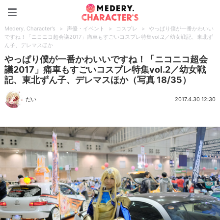
Medery. Character's
Medery. Character's
>
声優・イベント
>
コスプレ
>
やっぱり僕が一番かわいい
ですね！「ニコニコ超会議2017」痛車もすごいコスプレ特集vol.2／幼女戦記、東北ず
ん子、デレマスほか
やっぱり僕が一番かわいいですね！「ニコニコ超会
議2017」痛車もすごいコスプレ特集vol.2／幼女戦
記、東北ずん子、デレマスほか（写真 18/35）
だい
2017.4.30 12:30