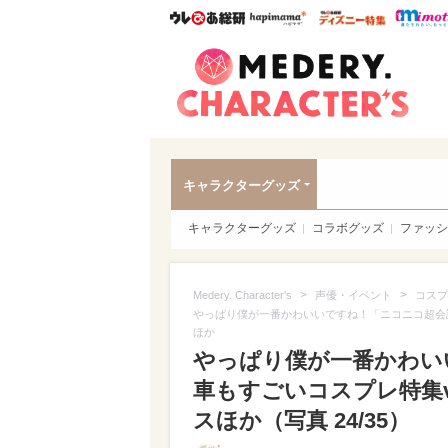
ウレぴあ総研
ハピママ*
ウレぴあ
Meder
キャラクターグッズ
キャラクターグッズ
コラボグッズ
ファッシ
>
>
Medery. Character's
声優・イベント
コスプ
やっぱり僕が一番かわいいですね！「ニコニコ超会議2
ほか
やっぱり僕が一番かわいい
車もすごいコスプレ特集v
スほか（写真 24/35）