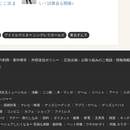
ここ泊ま
い！試着会も開催♪
アイドルマスター シンデレラガールズ
東北ずん子
の利用・著作権等
外部送信ポリシー
広告出稿・お取り組みのご相談・情報掲載
せ
.5次元ミュージカル
演劇
ニコ動
本・マンガ
ゲーム
イベント
アート
スポ
レジャー
混雑対策
テレビ・映画
ディズニーグッズ
アプリ・ゲーム
ディズニーパス
酒
コンビニ
カフェ・ショップ
ファミレス
かけ
マナー・身だしなみ
節約
ダイエット・健康
家電
文房具
雑貨
キッチ
〜シェアしたくなる〜 至福な体験・旅特集
ペット特集：ウチのかぞく
特集 カラダ