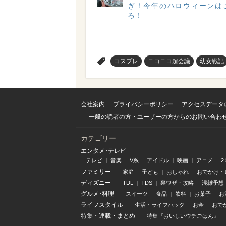
ぎ！今年のハロウィーンは
ろ！
>
コスプレ
ニコニコ超会議
幼女戦記
会社案内
プライバシーポリシー
アクセスデータ
一般の読者の方・ユーザーの方からのお問い合わ
カテゴリー
エンタメ･テレビ
テレビ
音楽
V系
アイドル
映画
アニメ
2
ファミリー
家庭
子ども
おしゃれ
おでかけ・
ディズニー
TDL
TDS
裏ワザ・攻略
混雑予想
グルメ･料理
スイーツ
食品
飲料
お菓子
お
ライフスタイル
生活・ライフハック
お金
おで
特集
・
連載
・
まとめ
特集『おいしいウチごはん』