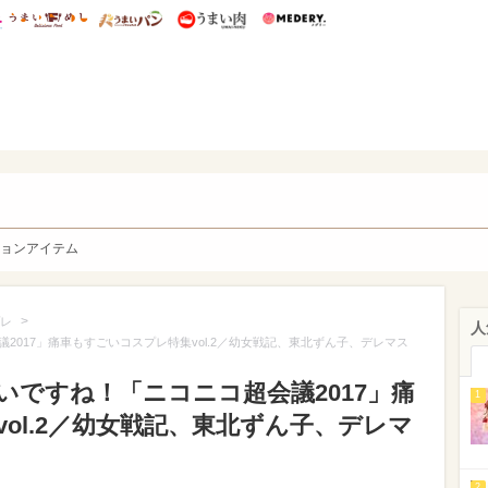
総研 ディズニー特集
mimot.
うまいめし
うまいパン
うまい肉
Medery.
y. Character's
ョンアイテム
>
レ
人
017」痛車もすごいコスプレ特集vol.2／幼女戦記、東北ずん子、デレマス
ですね！「ニコニコ超会議2017」痛
1
ol.2／幼女戦記、東北ずん子、デレマ
2