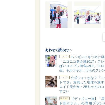
あわせて読みたい
ペンギンにキツネに吸
コスプレ
「ニコニコ超会議2017」フ
ぱいコスプレ特集vol.1／エ
生、キルラキル、けものフレ
公式フォトかな？『ニ
コスプレ
トマタ』荒廃した地球を旅す
ロイド美少女・2Bちゃんのコ
すごい
【ディズニー旅】「星
周辺施設
ト新ホテル」の専用プラン