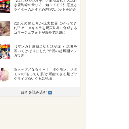
【はじめてのガルパン聖地巡礼】大洗行
き鹿島線の乗り方、知ってる？注意点と
ライターのおすすめ満喫スポットを紹介
2次元の嫁たちが現実世界にやってき
た!? アニメキャラを現実世界に合成する
コラージュフォトが海外で話題に
【マンガ】連載当初と話が違う! 読者を
置いてけぼりにした“伝説の超展開マン
ガ”5選
あぁ～ダメなるぅ～！「ポケモン」メタ
モンの“もっちり肌”が堪能できる超ビッ
グサイズぬいぐるみ登場
続きを読み込む