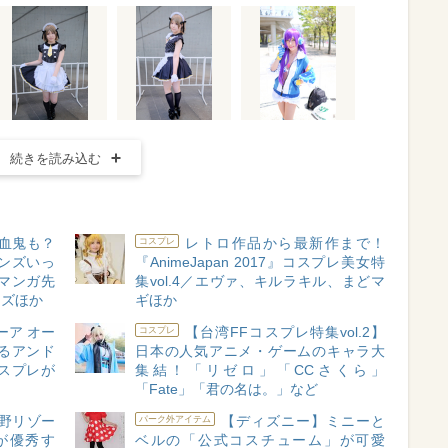
続きを読み込む
血鬼も？
レトロ作品から最新作まで！
コスプレ
レンズいっ
『AnimeJapan 2017』コスプレ美女特
ロマンガ先
集vol.4／エヴァ、キルラキル、まどマ
ンズほか
ギほか
ーア オー
【台湾FFコスプレ特集vol.2】
コスプレ
るアンド
日本の人気アニメ・ゲームのキャラ大
スプレが
集結！「リゼロ」「CCさくら」
「Fate」「君の名は。」など
野リゾー
【ディズニー】ミニーと
パーク外アイテム
が優秀す
ベルの「公式コスチューム」が可愛