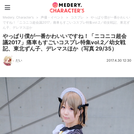
Medery. Character's
Medery. Character's
>
声優・イベント
>
コスプレ
>
やっぱり僕が一番かわいい
ですね！「ニコニコ超会議2017」痛車もすごいコスプレ特集vol.2／幼女戦記、東北ず
ん子、デレマスほか
やっぱり僕が一番かわいいですね！「ニコニコ超会
議2017」痛車もすごいコスプレ特集vol.2／幼女戦
記、東北ずん子、デレマスほか（写真 29/35）
だい
2017.4.30 12:30