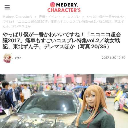
Medery. Character's
Medery. Character's
>
声優・イベント
>
コスプレ
>
やっぱり僕が一番かわいい
ですね！「ニコニコ超会議2017」痛車もすごいコスプレ特集vol.2／幼女戦記、東北ず
ん子、デレマスほか
やっぱり僕が一番かわいいですね！「ニコニコ超会
議2017」痛車もすごいコスプレ特集vol.2／幼女戦
記、東北ずん子、デレマスほか（写真 20/35）
だい
2017.4.30 12:30