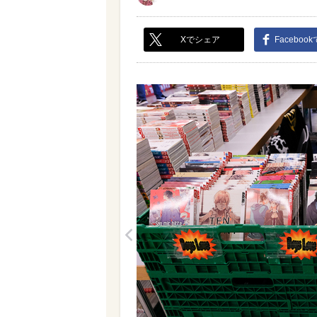
Xでシェア
Faceboo
<