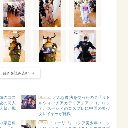
続きを読み込む
気のコス
どんな魔法を使ったの？『リト
コスプレ
級の同人
ルウィッチアカデミア』アッコ、ロッ
同人祭』現
テ、スーシィのコスプレに中国の美少
女レイヤーが挑戦
”の家庭料
「ユーリ!!!」ロシア美少年ユニッ
3次元