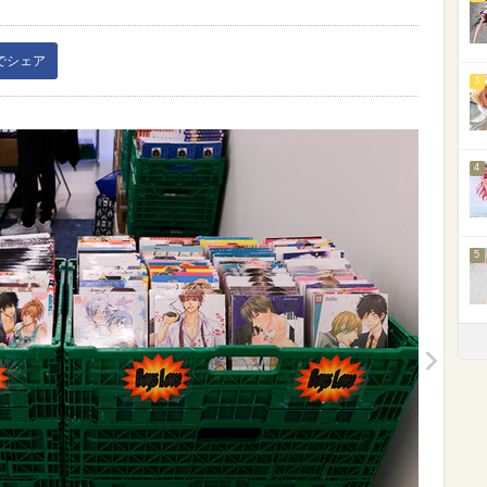
kでシェア
3
4
5