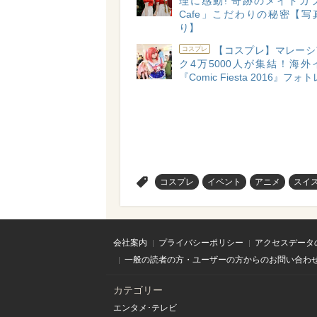
理に感動! 奇跡のメイドカフ
Cafe」こだわりの秘密【写
り】
【コスプレ】マレーシ
コスプレ
ク4万5000人が集結！海外
『Comic Fiesta 2016』フ
>
コスプレ
イベント
アニメ
スイ
会社案内
プライバシーポリシー
アクセスデータ
一般の読者の方・ユーザーの方からのお問い合わ
カテゴリー
エンタメ･テレビ