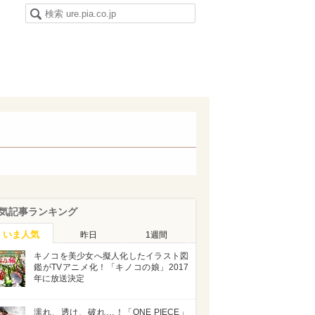
気記事ランキング
いま人気
昨日
1週間
キノコを美少女へ擬人化したイラスト図
鑑がTVアニメ化！「キノコの娘」2017
年に放送決定
濡れ、透け、破れ…！「ONE PIECE」