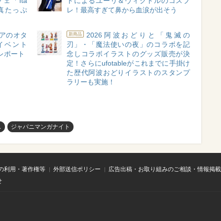
ェ「Ita
トによるユーリ＆ヴィクトルのコスプ
真たっぷ
レ！最高すぎて鼻から血涙が出そう
アのオタ
2026阿波おどりと「鬼滅の
新商品
イベント
刃」・「魔法使いの夜」のコラボを記
ォトレポート
念しコラボイラストのグッズ販売が決
定！さらにufotableがこれまでに手掛け
た歴代阿波おどりイラストのスタンプ
ラリーも実施！
ス
ジャパニマンガナイト
の利用・著作権等
外部送信ポリシー
広告出稿・お取り組みのご相談・情報掲載
せ