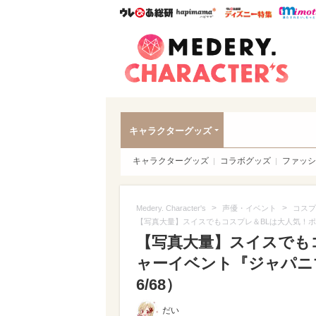
ウレぴあ総研
ハピママ*
ウレぴあ
Meder
キャラクターグッズ
キャラクターグッズ
コラボグッズ
ファッシ
>
>
Medery. Character's
声優・イベント
コスプ
【写真大量】スイスでもコスプレ＆BLは大人気！
【写真大量】スイスでも
ャーイベント『ジャパニ
6/68）
だい