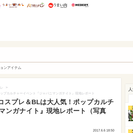
総研 ディズニー特集
mimot.
うまいめし
うまいパン
うまい肉
Medery.
y. Character's
ョンアイテム
>
レ
人
ポップカルチャーイベント『ジャパニマンガナイト』現地レポート
コスプレ＆BLは大人気！ポップカルチ
1
マンガナイト』現地レポート（写真
2017.6.6 18:50
2