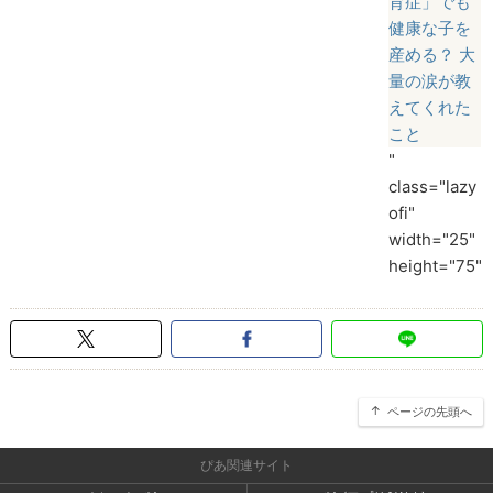
育症」でも
健康な子を
産める？ 大
量の涙が教
えてくれた
こと
"
class="lazy
ofi"
width="25"
height="75">
ページの先頭へ
ぴあ関連サイト