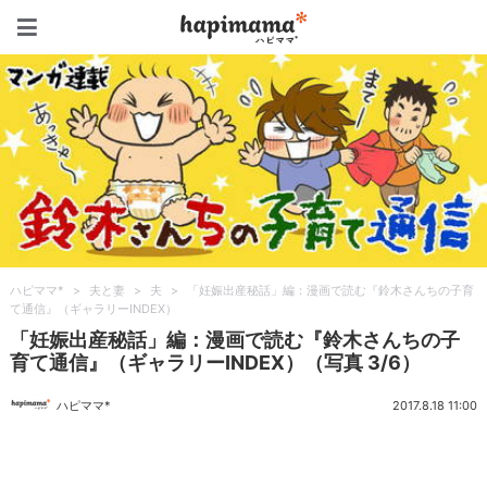
ハピママ*
ハピママ*
>
夫と妻
>
夫
>
「妊娠出産秘話」編：漫画で読む『鈴木さんちの子育
て通信』（ギャラリーINDEX）
「妊娠出産秘話」編：漫画で読む『鈴木さんちの子
育て通信』（ギャラリーINDEX）（写真 3/6）
ハピママ*
2017.8.18 11:00