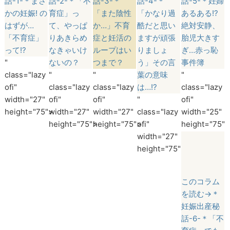
話-1-＊まさ
話-2-＊「不
話-3-＊
話-4-＊
話-5-＊妊婦
かの妊娠! の
育症」っ
「また陰性
「かなり過
あるある!?
はずが…
て、やっぱ
か…」不育
酷だと思い
絶対安静、
「不育症」
りあきらめ
症と妊活の
ますが頑張
胎児大きす
って!?
なきゃいけ
ループはい
りましょ
ぎ…赤っ恥
"
ないの？
つまで？
う」その言
事件簿
class="lazy
"
"
葉の意味
"
ofi"
class="lazy
class="lazy
は…!?
class="lazy
width="27"
ofi"
ofi"
"
ofi"
height="75">
width="27"
width="27"
class="lazy
width="25"
height="75">
height="75">
ofi"
height="75">
width="27"
height="75">
このコラム
を読む→＊
妊娠出産秘
話-6-＊「不