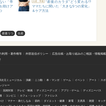
ない「帝
“産後のカラダ”どう変わる!?
出産・準備
お助けア
ママたちに聞いた「大きな5つの変化」
つ
＆ケア方法
産後うつ
出産
の利用・著作権等
外部送信ポリシー
広告出稿・お取り組みのご相談・情報掲載
せ
.5次元ミュージカル
演劇
ニコ動
本・マンガ
ゲーム
イベント
アート
スポ
レジャー
混雑対策
テレビ・映画
ディズニーグッズ
アプリ・ゲーム
ディズニーパス
酒
コンビニ
カフェ・ショップ
ファミレス
かけ
マナー・身だしなみ
節約
ダイエット・健康
家電
文房具
雑貨
キッチ
〜シェアしたくなる〜 至福な体験・旅特集
ペット特集：ウチのかぞく
特集 カラダ