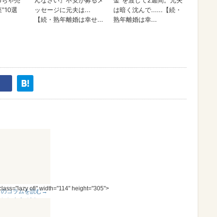
 class="lazy ofi" width="114" height="305">
このコラムを読む→
＊妊娠出産秘話-2-＊
「不育症」って、や