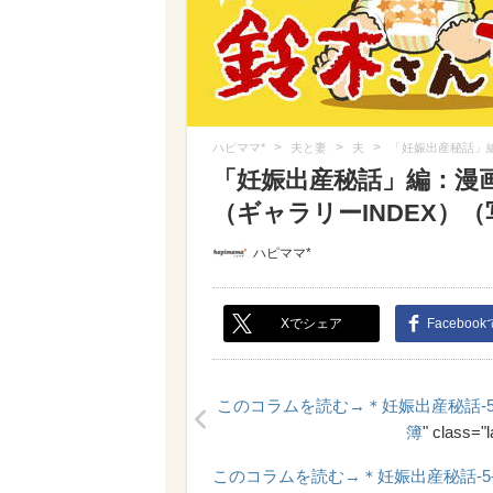
>
>
>
ハピママ*
夫と妻
夫
「妊娠出産秘話」
「妊娠出産秘話」編：漫
（ギャラリーINDEX）（写
ハピママ*
Xでシェア
Faceboo
このコラムを読む→＊妊娠出産秘話-5
<
簿
" class="
このコラムを読む→＊妊娠出産秘話-5