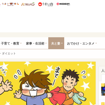
総研 ディズニー特集
mimot.
うまいめし
うまいパン
うまい肉
Medery.
ママ*
子育て・教育
家事・生活術
夫と妻
おでかけ・エンタメ
・ダイエット
人
1
2