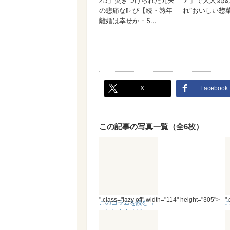
X
Facebook
この記事の写真一覧（全6枚）
" class="lazy ofi" width="114" height="305">
"
このコラムを読む→
＊妊娠出産秘話-1-＊
まさかの妊娠! のはず