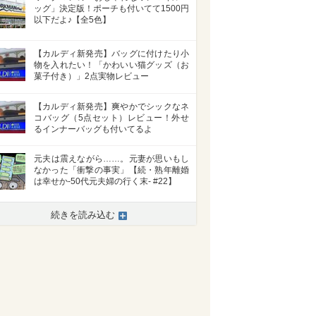
ッグ」決定版！ポーチも付いてて1500円
以下だよ♪【全5色】
【カルディ新発売】バッグに付けたり小
物を入れたい！「かわいい猫グッズ（お
菓子付き）」2点実物レビュー
【カルディ新発売】爽やかでシックなネ
コバッグ（5点セット）レビュー！外せ
るインナーバッグも付いてるよ
元夫は震えながら……。元妻が思いもし
なかった「衝撃の事実」【続・熟年離婚
は幸せか-50代元夫婦の行く末- #22】
続きを読み込む
>