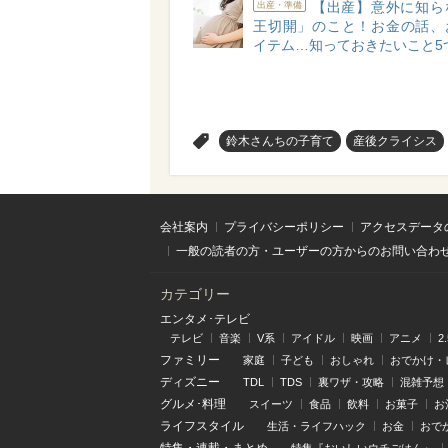
【出産】意外に知ら
出産・準備
王切開」のこと！お金の話、
イテム…知っておきたいこと5
>
鈴木さんちの子育て
産後クライシス
会社案内
プライバシーポリシー
アクセスデータ
一般の読者の方・ユーザーの方からのお問い合わ
カテゴリー
エンタメ･テレビ
テレビ
音楽
V系
アイドル
映画
アニメ
2
ファミリー
家庭
子ども
おしゃれ
おでかけ・
ディズニー
TDL
TDS
裏ワザ・攻略
混雑予想
グルメ･料理
スイーツ
食品
飲料
お菓子
お
ライフスタイル
生活・ライフハック
お金
おで
特集
・
連載
・
まとめ
特集『おいしいウチごはん』