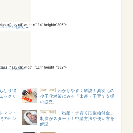
っぱりあきらめなき
ゃいけないの？
 class="lazy ofi" width="114" height="305">
このコラムを読む→
＊妊娠出産秘話-4-＊
「かなり過酷だと思
いますが頑張りまし
ょう」その言葉の意
は…!?
 class="lazy ofi" width="114" height="332">
このコラムを読む→
＊妊娠出産秘話-6-＊
「不育症」でも健康
な子を産める？ 大量
もなり得
わかりやすく解説！異次元の
出産・準備
の涙が教えてくれた
ェックリ
少子化対策にみる「出産・子育て支援
こと
の拡充」
レママ・
「出産・子育て応援給付金」
出産・準備
消のヒン
制度がスタート！申請方法や使い方を
解説