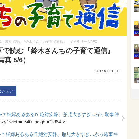
3
編：漫画で読む『鈴木さんちの子育て通信』（ギャラリーINDEX）
4
画で読む『鈴木さんちの子育て通信』
真 5/6）
5
2017.8.18 11:00
kでシェア
-＊妊婦あるある!? 絶対安静、胎児大きすぎ…赤っ恥事件
lazy" width="640" height="1864">
-＊妊婦あるある!? 絶対安静、胎児大きすぎ…赤っ恥事件