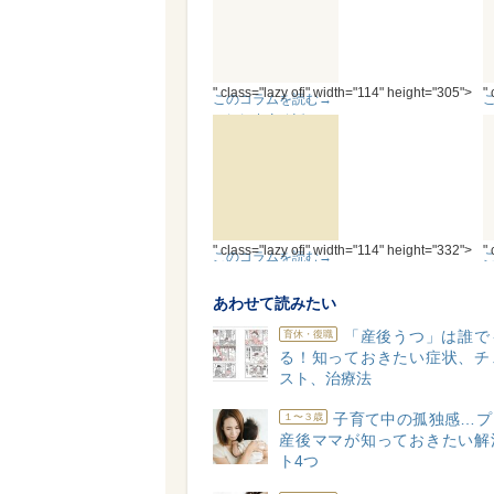
が…「不育症」っ
て!?
" class="lazy ofi" width="114" height="305">
"
このコラムを読む→
＊妊娠出産秘話-3-＊
「また陰性か…」不
育症と妊活のループ
はいつまで？
味
" class="lazy ofi" width="114" height="332">
"
このコラムを読む→
＊妊娠出産秘話-5-＊
妊婦あるある!? 絶対
あわせて読みたい
安静、胎児大きす
「産後うつ」は誰で
育休・復職
ぎ…赤っ恥事件簿
る！知っておきたい症状、チ
スト、治療法
子育て中の孤独感…プ
１〜３歳
産後ママが知っておきたい解
ト4つ