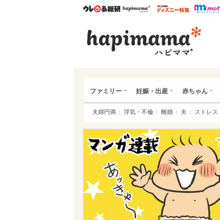
ウレぴあ総研
ハピママ*
ウレぴあ
ハピ
ファミリー
妊娠・出産
赤ちゃん
夫婦円満
浮気・不倫
離婚
夫
ストレス