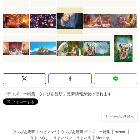
「ディズニー特集 -ウレぴあ総研」更新情報が受け取れます
ページの先頭へ
ウレぴあ総研
|
ハピママ*
|
ウレぴあ総研 ディズニー特集
|
mimot.
|
うまいめし
|
うまいパン
|
うまい肉
|
Medery.