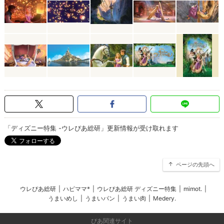
「ディズニー特集 -ウレぴあ総研」更新情報が受け取れます
ページの先頭へ
ウレぴあ総研
|
ハピママ*
|
ウレぴあ総研 ディズニー特集
|
mimot.
|
うまいめし
|
うまいパン
|
うまい肉
|
Medery.
ぴあ関連サイト