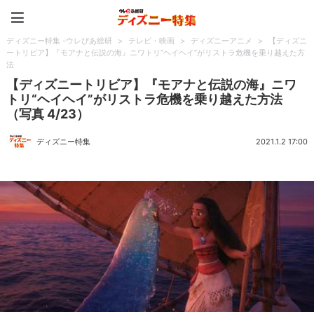
ディズニー特集 -ウレぴあ
ディズニー特集 -ウレぴあ総研
>
テレビ・映画
>
ディズニーアニメ
>
【ディズニ
ートリビア】『モアナと伝説の海』ニワトリ“ヘイヘイ”がリストラ危機を乗り越えた方
法
【ディズニートリビア】『モアナと伝説の海』ニワ
トリ“ヘイヘイ”がリストラ危機を乗り越えた方法
（写真 4/23）
ディズニー特集
2021.1.2 17:00