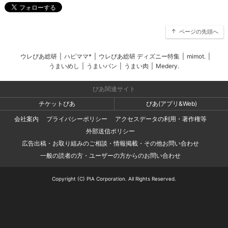
ページの先頭へ
ウレぴあ総研
|
ハピママ*
|
ウレぴあ総研 ディズニー特集
|
mimot.
|
うまいめし
|
うまいパン
|
うまい肉
|
Medery.
ぴあ関連サイト
チケットぴあ
ぴあ(アプリ&Web)
会社案内
プライバシーポリシー
アクセスデータの利用・著作権等
外部送信ポリシー
広告出稿・お取り組みのご相談・情報掲載・その他お問い合わせ
一般の読者の方・ユーザーの方からのお問い合わせ
Copyright (C) PIA Corporation. All Rights Reserved.