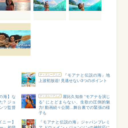
『モアナと伝説の海』地
ディズニーアニメ
上波初放送! 見逃せない3つのポイント
の海】な
屋比久知奈 “モアナを演じ
ディズニーアニメ
? ジョ
る” にとどまらない、生歌の圧倒的魅
ンツ監督
力! 動画続々公開…舞台裏での緊張の様
子も
ズニー】
『モアナと伝説の海』ジャパンプレミ
ー』初登
ア ドウェイン・ジョンソンの神対応に