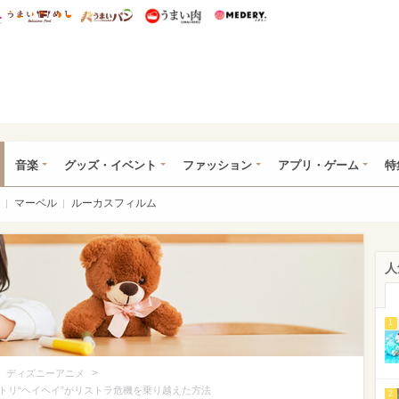
総研 ディズニー特集
mimot.
うまいめし
うまいパン
うまい肉
Medery.
ズニー特集 -ウレぴあ総研
音楽
グッズ・イベント
ファッション
アプリ・ゲーム
特
マーベル
ルーカスフィルム
人
1
>
>
ディズニーアニメ
トリ“ヘイヘイ”がリストラ危機を乗り越えた方法
2