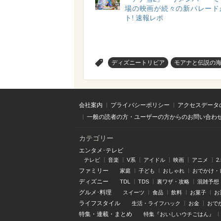
場の映画が続々の新パレード
ト! 速報レポ
>
ディズニートリビア
モアナと伝説の
会社案内
プライバシーポリシー
アクセスデータ
一般の読者の方・ユーザーの方からのお問い合わ
カテゴリー
エンタメ･テレビ
テレビ
音楽
V系
アイドル
映画
アニメ
2
ファミリー
家庭
子ども
おしゃれ
おでかけ・
ディズニー
TDL
TDS
裏ワザ・攻略
混雑予想
グルメ･料理
スイーツ
食品
飲料
お菓子
お
ライフスタイル
生活・ライフハック
お金
おで
特集
・
連載
・
まとめ
特集『おいしいウチごはん』