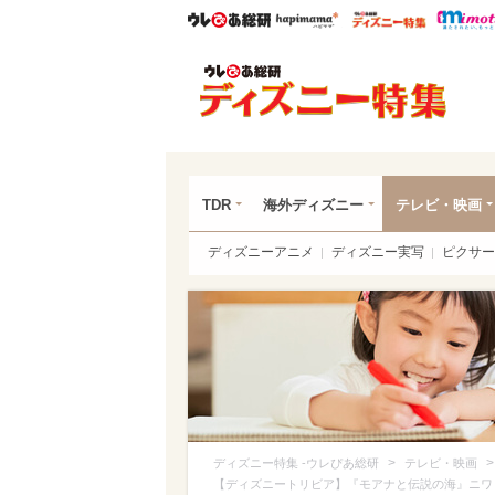
ウレぴあ総研
ハピママ*
ウレぴあ
ディ
TDR
海外ディズニー
テレビ・映画
ディズニーアニメ
ディズニー実写
ピクサー
>
ディズニー特集 -ウレぴあ総研
テレビ・映画
【ディズニートリビア】『モアナと伝説の海』ニワ