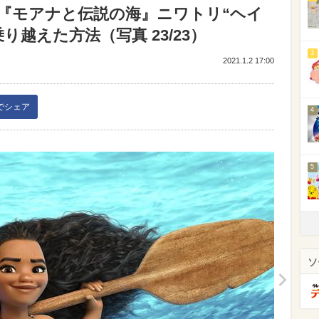
『モアナと伝説の海』ニワトリ“ヘイ
越えた方法（写真 23/23）
3
2021.1.2 17:00
kでシェア
4
5
ソ