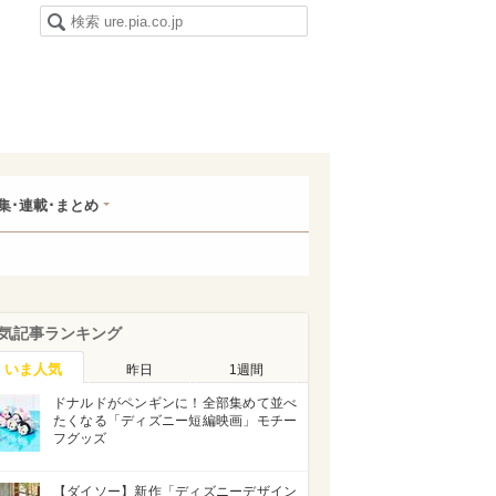
集･連載･まとめ
気記事ランキング
いま人気
昨日
1週間
ドナルドがペンギンに！全部集めて並べ
たくなる「ディズニー短編映画」モチー
フグッズ
【ダイソー】新作「ディズニーデザイン