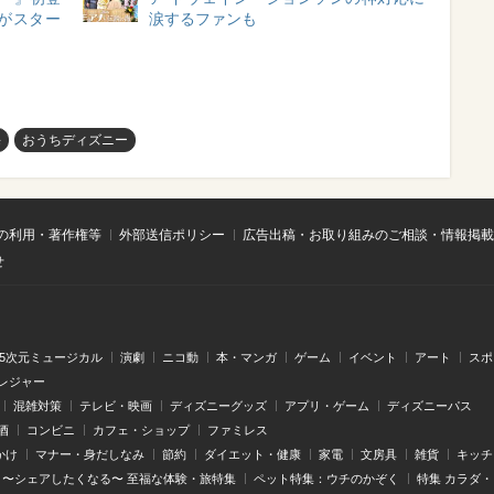
がスター
涙するファンも
海
おうちディズニー
の利用・著作権等
外部送信ポリシー
広告出稿・お取り組みのご相談・情報掲載
せ
.5次元ミュージカル
演劇
ニコ動
本・マンガ
ゲーム
イベント
アート
スポ
レジャー
混雑対策
テレビ・映画
ディズニーグッズ
アプリ・ゲーム
ディズニーパス
酒
コンビニ
カフェ・ショップ
ファミレス
かけ
マナー・身だしなみ
節約
ダイエット・健康
家電
文房具
雑貨
キッチ
〜シェアしたくなる〜 至福な体験・旅特集
ペット特集：ウチのかぞく
特集 カラダ