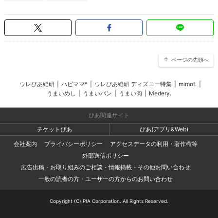
ページの先頭へ
ウレぴあ総研
|
ハピママ*
|
ウレぴあ総研 ディズニー特集
|
mimot.
|
うまいめし
|
うまいパン
|
うまい肉
|
Medery.
ぴあ関連サイト
チケットぴあ
ぴあ(アプリ&Web)
会社案内
プライバシーポリシー
アクセスデータの利用・著作権等
外部送信ポリシー
広告出稿・お取り組みのご相談・情報掲載・その他お問い合わせ
一般の読者の方・ユーザーの方からのお問い合わせ
Copyright (C) PIA Corporation. All Rights Reserved.