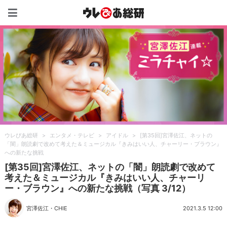
ウレぴあ総研（うれぴあ）
ウレぴあ総研
>
エンタメ・テレビ
>
アイドル
>
[第35回]宮澤佐江、ネットの
「闇」朗読劇で改めて考えた＆ミュージカル『きみはいい人、チャーリー・ブラウン』
への新たな挑戦
[第35回]宮澤佐江、ネットの「闇」朗読劇で改めて
考えた＆ミュージカル『きみはいい人、チャーリ
ー・ブラウン』への新たな挑戦（写真 3/12）
宮澤佐江
・
CHIE
2021.3.5 12:00